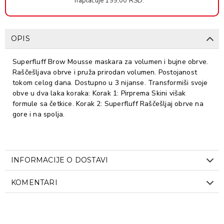
naplaćuje 199,00 RSD.
OPIS
Superfluff Brow Mousse maskara za volumen i bujne obrve.
Raščešljava obrve i pruža prirodan volumen. Postojanost
tokom celog dana. Dostupno u 3 nijanse. Transformiši svoje
obve u dva laka koraka: Korak 1: Pirprema Skini višak
formule sa četkice. Korak 2: Superfluff Raščešljaj obrve na
gore i na spolja.
INFORMACIJE O DOSTAVI
KOMENTARI