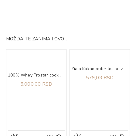
MOŽDA TE ZANIMA I OVO...
Ziaja Kakao puter losion za telo 400 ml
ta za zube 75 ml
100% Whey Prostar cookies n' cream, 907g ULTIMATE NUTRITION
579,03 RSD
5.000,00 RSD