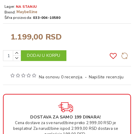
Lager:
NA STANJU
Maybelline
Brend:
Šifra proizvoda:
033-004-10580
1.199,00 RSD
DODAJ U KORPU
Na osnovu 0 recenzija.
-
Napišite recenziju
DOSTAVA ZA SAMO 199 DINARA!
Cena dostave za sve narudžbine preko 2.999,00 RSD je
besplatna! Za narudžbine ispod 2.999,00 RSD dostava se