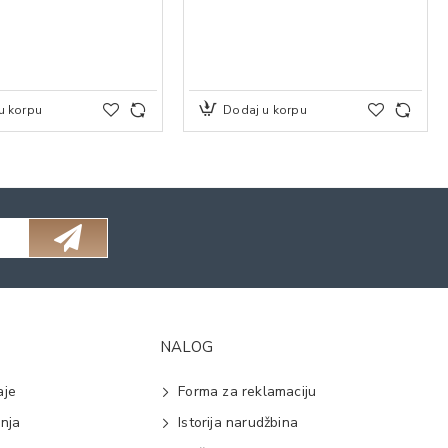
u korpu
Dodaj u korpu
NALOG
aje
Forma za reklamaciju
anja
Istorija narudžbina