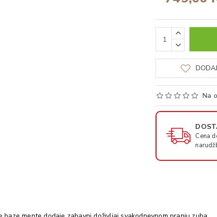
DODAJ
Na o
DOSTA
Cena d
narudž
e baze mente dodaje zabavni doživljaj svakodnevnom pranju zuba.