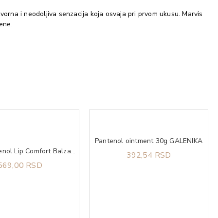
zvorna i neodoljiva senzacija koja osvaja pri prvom ukusu. Marvis
ene.
Pantenol ointment 30g GALENIKA
Mixa Panthenol Lip Comfort Balzam za negu usana i područja oko nosa 10 ml
392,54 RSD
569,00 RSD