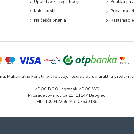
Uputstvo za registraciju
Politika pri
Kako kupiti
Pravo na od
Najčešća pitanja
Reklamacij
u. Maksimalno koristimo sve svoje resurse da svi artikli u prodavnici
ADOC D.O.O., ogranak ADOC WS
Milorada Jovanovica 11, 11147 Beograd
PIB: 100042265, MB: 07530196