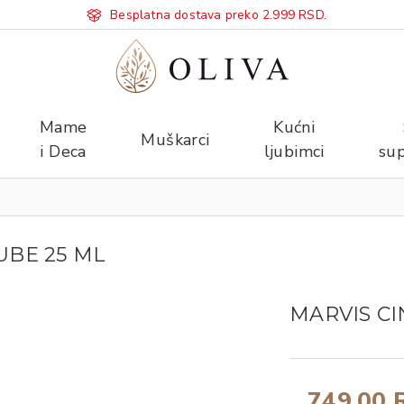
Besplatna dostava preko 2.999 RSD.
Mame
Kućni
Muškarci
i Deca
ljubimci
sup
UBE 25 ML
MARVIS C
749,00 