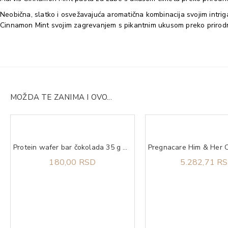
Neobična, slatko i osvežavajuća aromatična kombinacija svojim intriga
Cinnamon Mint svojim zagrevanjem s pikantnim ukusom preko prirodn
MOŽDA TE ZANIMA I OVO...
Protein wafer bar čokolada 35 g QNT
180,00 RSD
5.282,71 R