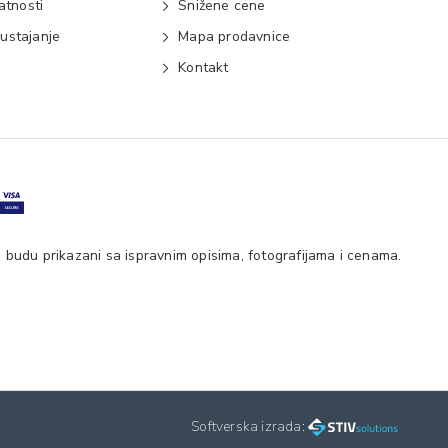
vatnosti
Snižene cene
ustajanje
Mapa prodavnice
e
Kontakt
 budu prikazani sa ispravnim opisima, fotografijama i cenama.
Softverska izrada: