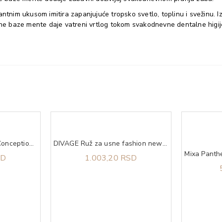
ntnim ukusom imitira zapanjujuće tropsko svetlo, toplinu i svežinu. I
e baze mente daje vatreni vrtlog tokom svakodnevne dentalne higij
Pregnacare Him & Her Conception Vitabiotics 60 tableta
DIVAGE Ruž za usne fashion news nude rose 05
SD
1.003,20 RSD