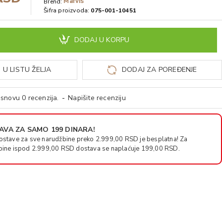
Marvis
Brend:
Šifra proizvoda:
075-001-10451
DODAJ U KORPU
 U LISTU ŽELJA
DODAJ ZA POREĐENJE
snovu 0 recenzija.
-
Napišite recenziju
VA ZA SAMO 199 DINARA!
ostave za sve narudžbine preko 2.999,00 RSD je besplatna! Za
bine ispod 2.999,00 RSD dostava se naplaćuje 199,00 RSD.