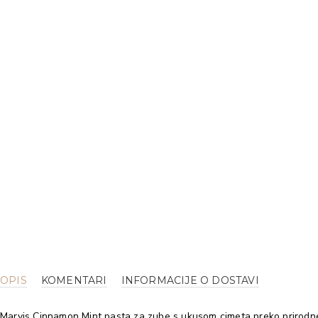
OPIS
KOMENTARI
INFORMACIJE O DOSTAVI
Marvis Cinnamon Mint pasta za zube s ukusom cimeta preko prirodn