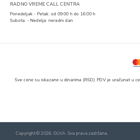
RADNO VREME CALL CENTRA
Ponedeljak - Petak: od 09:00 h do 16:00 h
Subota: - Nedelja: neradni dan
Sve cene su iskazane u dinarima (RSD). PDV je uračunat u cen
Copyright ©
2026. OLIVA. Sva prava zadržana.