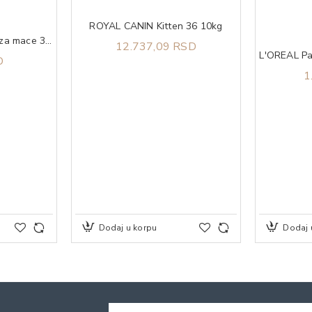
ROYAL CANIN Kitten 36 10kg
MOKSI Silikonski pesak za mace 3.8l
12.737,09 RSD
D
1
Dodaj u korpu
Dodaj 