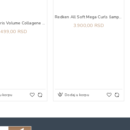
Redken All Soft Mega Curls šampon 300 ml
L'OREAL Paris Volume Collagene Million Lashes Extra Black Maskara
3.900,00 RSD
.499,00 RSD
u korpu
Dodaj u korpu