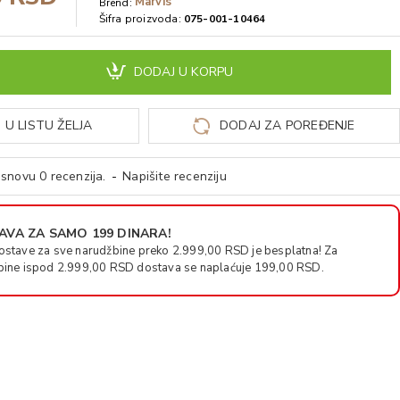
Marvis
Brend:
Šifra proizvoda:
075-001-10464
DODAJ U KORPU
 U LISTU ŽELJA
DODAJ ZA POREĐENJE
snovu 0 recenzija.
-
Napišite recenziju
VA ZA SAMO 199 DINARA!
ostave za sve narudžbine preko 2.999,00 RSD je besplatna! Za
bine ispod 2.999,00 RSD dostava se naplaćuje 199,00 RSD.