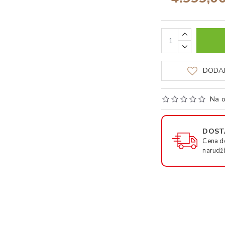
DODAJ
Na o
DOSTA
Cena d
narudž