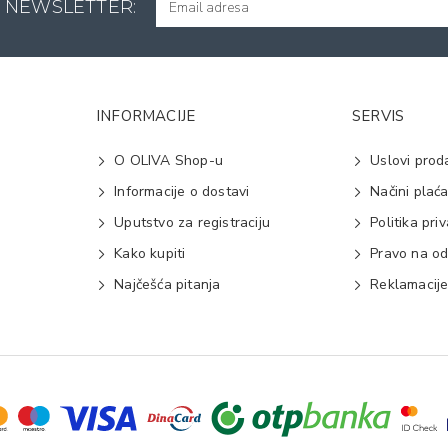
A NEWSLETTER:
INFORMACIJE
SERVIS
O OLIVA Shop-u
Uslovi prod
Informacije o dostavi
Načini plać
Uputstvo za registraciju
Politika pri
Kako kupiti
Pravo na od
Najčešća pitanja
Reklamacij