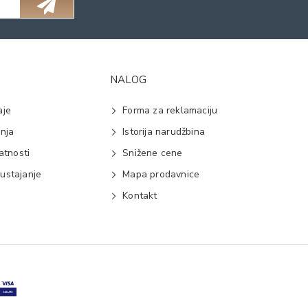
NALOG
aje
Forma za reklamaciju
anja
Istorija narudžbina
vatnosti
Snižene cene
ustajanje
Mapa prodavnice
e
Kontakt