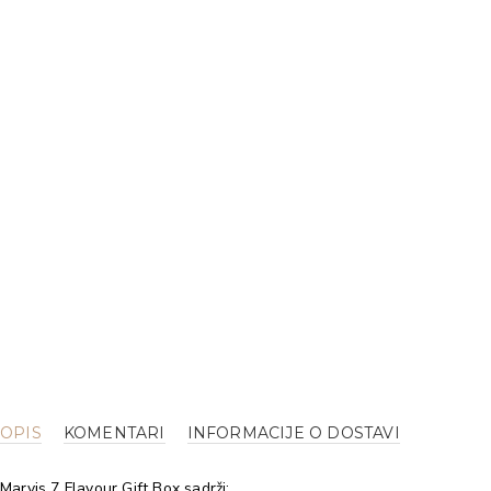
OPIS
KOMENTARI
INFORMACIJE O DOSTAVI
Marvis 7 Flavour Gift Box sadrži: