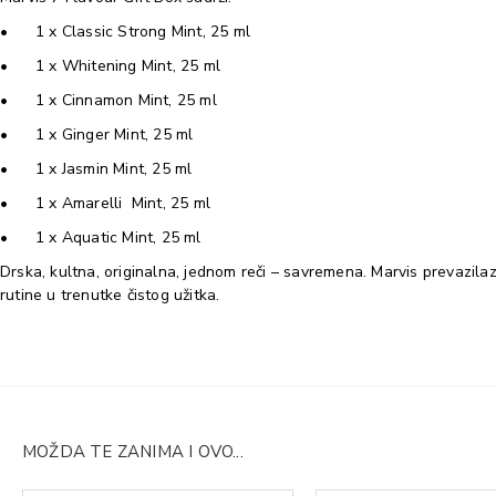
•
1 x Classic Strong Mint, 25 ml
•
1 x Whitening Mint, 25 ml
•
1 x Cinnamon Mint, 25 ml
•
1 x Ginger Mint, 25 ml
•
1 x Jasmin Mint, 25 ml
•
1 x Amarelli Mint, 25 ml
•
1 x Aquatic Mint, 25 ml
Drska, kultna, originalna, jednom reči – savremena. Marvis prevazila
rutine u trenutke čistog užitka.
MOŽDA TE ZANIMA I OVO...