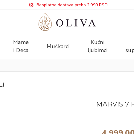
Besplatna dostava preko 2.999 RSD.
Mame
Kućni
Muškarci
i Deca
ljubimci
sup
L)
MARVIS 7 
4.999,0