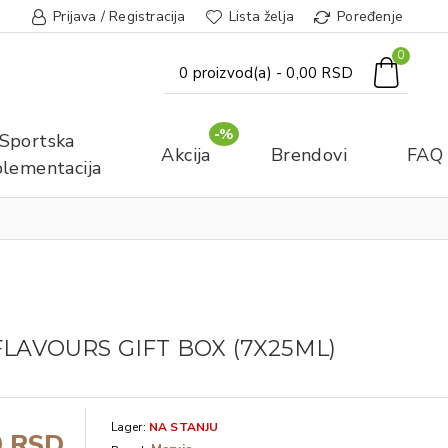
Prijava / Registracija
Lista želja
Poređenje
0
0 proizvod(a) - 0,00 RSD
-%
Sportska
Akcija
Brendovi
FAQ
lementacija
FLAVOURS GIFT BOX (7X25ML)
Lager:
NA STANJU
0 RSD