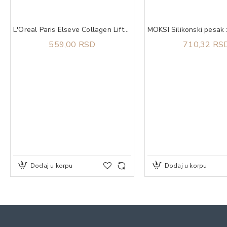
L'Oreal Paris Elseve Collagen Lifter regenerator za kosu 250 ml
559,00 RSD
710,32 RS
Dodaj u korpu
Dodaj u korpu