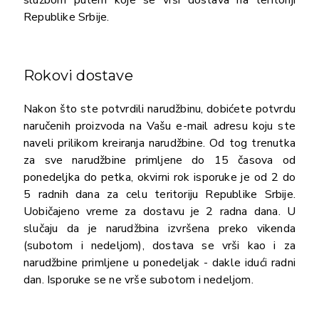
Republike Srbije.
Rokovi dostave
Nakon što ste potvrdili narudžbinu, dobićete potvrdu
naručenih proizvoda na Vašu e-mail adresu koju ste
naveli prilikom kreiranja narudžbine. Od tog trenutka
za sve narudžbine primljene do 15 časova od
ponedeljka do petka, okvirni rok isporuke je od 2 do
5 radnih dana za celu teritoriju Republike Srbije.
Uobičajeno vreme za dostavu je 2 radna dana. U
slučaju da je narudžbina izvršena preko vikenda
(subotom i nedeljom), dostava se vrši kao i za
narudžbine primljene u ponedeljak - dakle idući radni
dan. Isporuke se ne vrše subotom i nedeljom.