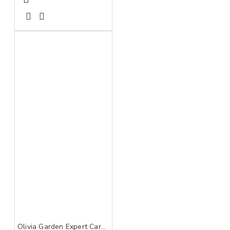
Olivia Garden Expert Care Rectangular Nylon Bristle Gold&Brown L