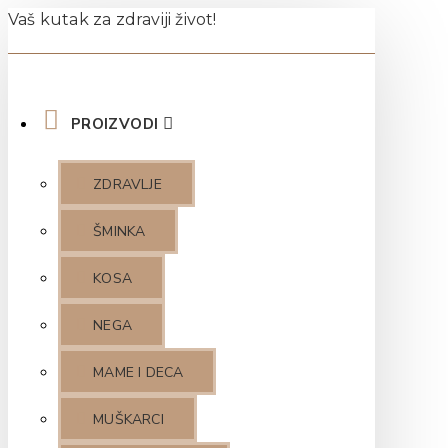
Vaš kutak za zdraviji život!
PROIZVODI
ZDRAVLJE
ŠMINKA
KOSA
NEGA
MAME I DECA
MUŠKARCI