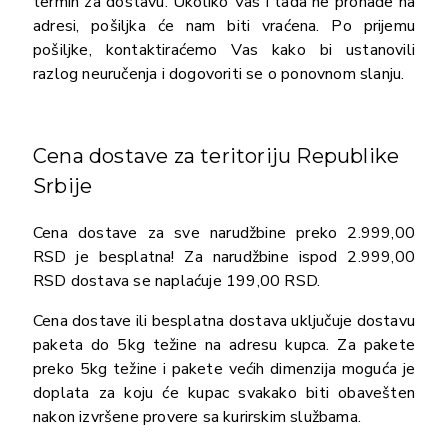
termin za dostavu. Ukoliko Vas i tada ne pronađe na
adresi, pošiljka će nam biti vraćena. Po prijemu
pošiljke, kontaktiraćemo Vas kako bi ustanovili
razlog neuručenja i dogovoriti se o ponovnom slanju.
Cena dostave za teritoriju Republike
Srbije
Cena dostave za sve narudžbine preko 2.999,00
RSD je besplatna! Za narudžbine ispod 2.999,00
RSD dostava se naplaćuje 199,00 RSD.
Cena dostave ili besplatna dostava uključuje dostavu
paketa do 5kg težine na adresu kupca. Za pakete
preko 5kg težine i pakete većih dimenzija moguća je
doplata za koju će kupac svakako biti obavešten
nakon izvršene provere sa kurirskim službama.