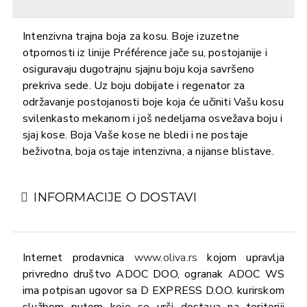
Intenzivna trajna boja za kosu. Boje izuzetne
otpornosti iz linije Préférence jače su, postojanije i
osiguravaju dugotrajnu sjajnu boju koja savršeno
prekriva sede. Uz boju dobijate i regenator za
održavanje postojanosti boje koja će učiniti Vašu kosu
svilenkasto mekanom i još nedeljama osvežava boju i
sjaj kose. Boja Vaše kose ne bledi i ne postaje
beživotna, boja ostaje intenzivna, a nijanse blistave.
INFORMACIJE O DOSTAVI
Internet prodavnica
www.oliva.rs
kojom upravlja
privredno društvo ADOC DOO, ogranak ADOC WS
ima potpisan ugovor sa D EXPRESS D.O.O. kurirskom
službom putem koje se vrši dostava na teritoriji