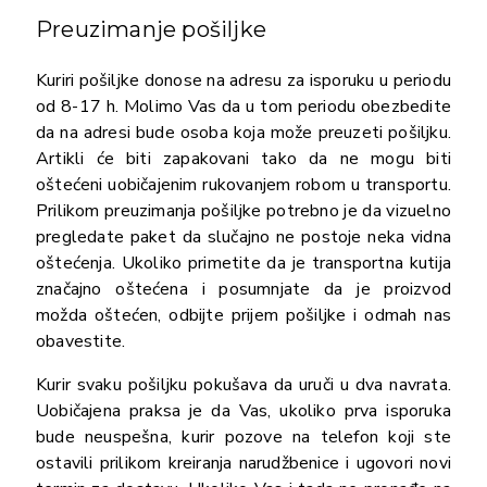
Preuzimanje pošiljke
Kuriri pošiljke donose na adresu za isporuku u periodu
od 8-17 h. Molimo Vas da u tom periodu obezbedite
da na adresi bude osoba koja može preuzeti pošiljku.
Artikli će biti zapakovani tako da ne mogu biti
oštećeni uobičajenim rukovanjem robom u transportu.
Prilikom preuzimanja pošiljke potrebno je da vizuelno
pregledate paket da slučajno ne postoje neka vidna
oštećenja. Ukoliko primetite da je transportna kutija
značajno oštećena i posumnjate da je proizvod
možda oštećen, odbijte prijem pošiljke i odmah nas
obavestite.
Kurir svaku pošiljku pokušava da uruči u dva navrata.
Uobičajena praksa je da Vas, ukoliko prva isporuka
bude neuspešna, kurir pozove na telefon koji ste
ostavili prilikom kreiranja narudžbenice i ugovori novi