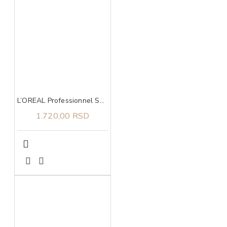
L’OREAL Professionnel Serie Expert Liss Unlimited šampon 300ml
1.720,00 RSD