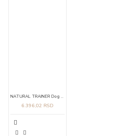
NATURAL TRAINER Dog sa sirovom šunkom i pirinčem za odrasle pse velikih rasa 12kg
6.396,02 RSD