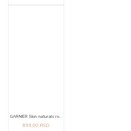
GARNIER Skin naturals rose micelarna voda sa ružinom vodom 700 ml
899,00 RSD