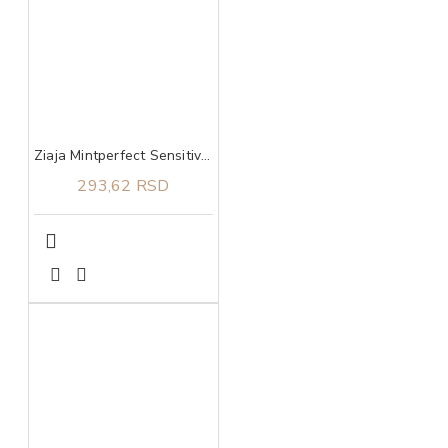
Ziaja Mintperfect Sensitive pasta za zube protiv karijesa 75 ml
293,62 RSD