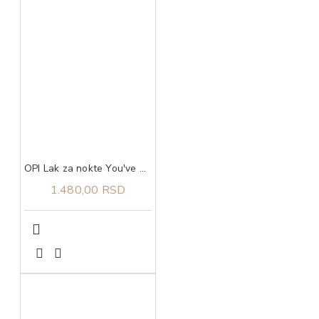
OPI Lak za nokte You've Got Nata On Me
1.480,00 RSD