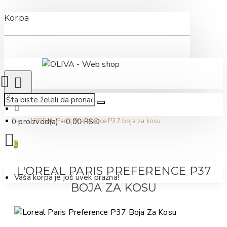
Korpa
0 proizvod(a) - 0,00 RSD
L'OREAL Paris Preference P37 boja za kosu
0
L'OREAL PARIS PREFERENCE P37
Vaša korpa je još uvek prazna!
BOJA ZA KOSU