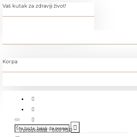
Vaš kutak za zdraviji život!
Korpa
011-40-70-500
0 proizvod(a) - 0,00 RSD