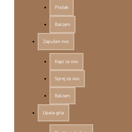
Prašak
Balzam
Zapušen nos
Kapi za nos
Sprej za nos
Balzam
Upala grla