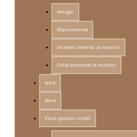
Alergije
Biljni proizvodi
Vitamini i minerali za imunitet
Ostali proizvodi za imunitet
Jetra
Nervi
Kosti zglobovi i mišići