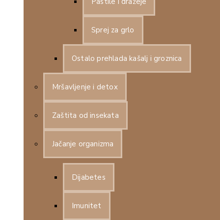
Pastile i dražeje
Sprej za grlo
Ostalo prehlada kašalj i groznica
Mršavljenje i detox
Zaštita od insekata
Jačanje organizma
Dijabetes
Imunitet