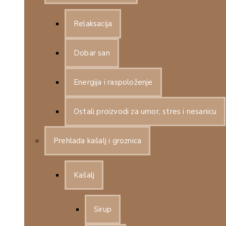
Relaksacija
Dobar san
Energija i raspoloženje
Ostali proizvodi za umor, stres i nesanicu
Prehlada kašalj i groznica
Kašalj
Sirup