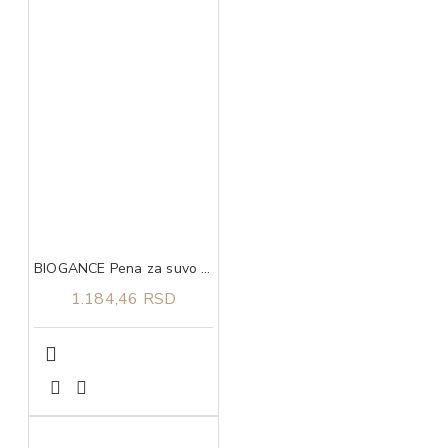
BIOGANCE Pena za suvo pranje kod pasa No Rinse Foamer Dog 200ml
1.184,46 RSD