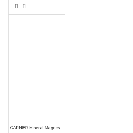
GARNIER Mineral Magnesium Ultra dry roll on dezodorans 50ml