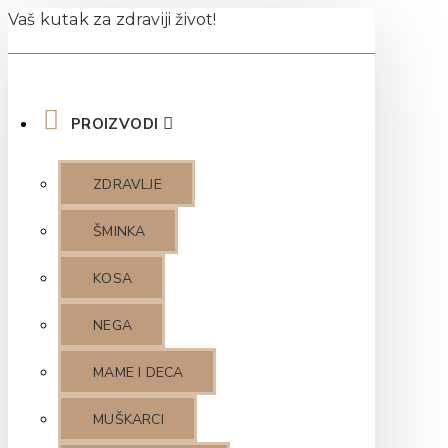
Vaš kutak za zdraviji život!
PROIZVODI
ZDRAVLJE
ŠMINKA
KOSA
NEGA
MAME I DECA
MUŠKARCI