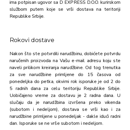
ima potpisan ugovor sa D EXPRESS D.O.O. kurirskom
službom putem koje se vrši dostava na teritoriji
Republike Srbije.
Rokovi dostave
Nakon što ste potvrdili narudžbinu, dobićete potvrdu
naručenih proizvoda na Vašu e-mail adresu koju ste
naveli prilikom kreiranja narudžbine. Od tog trenutka
za sve narudžbine primljene do 15 časova od
ponedeljka do petka, okvirni rok isporuke je od 2 do
5 radnih dana za celu teritoriju Republike Srbije.
Uobičajeno vreme za dostavu je 2 radna dana. U
slučaju da je narudžbina izvršena preko vikenda
(subotom i nedeljom), dostava se vrši kao i za
narudžbine primljene u ponedeljak - dakle idući radni
dan. Isporuke se ne vrše subotom i nedeljom.