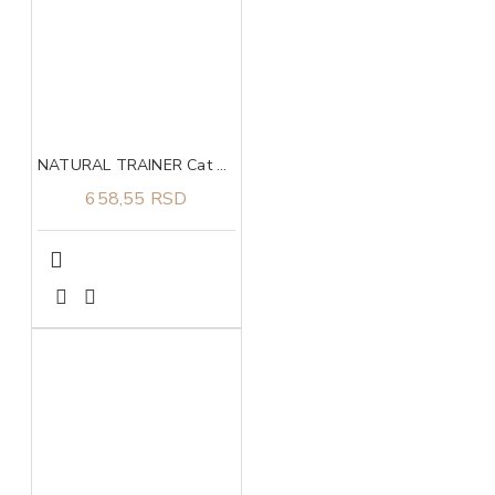
NATURAL TRAINER Cat urinary piletina za odrasle mačke 300g
658,55 RSD