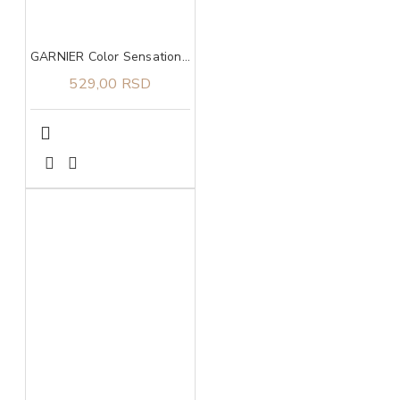
GARNIER Color Sensation boja za kosu 7.0 Delicate opal blond
529,00 RSD