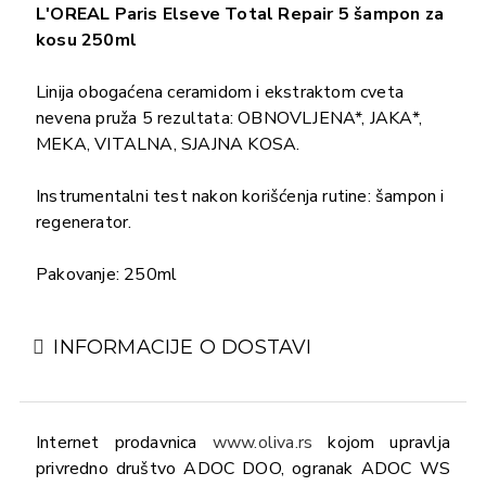
L'OREAL Paris Elseve Total Repair 5 šampon za
kosu 250ml
Linija obogaćena ceramidom i ekstraktom cveta
nevena pruža 5 rezultata: OBNOVLJENA*, JAKA*,
MEKA, VITALNA, SJAJNA KOSA.
Instrumentalni test nakon korišćenja rutine: šampon i
regenerator.
Pakovanje: 250ml
INFORMACIJE O DOSTAVI
Internet prodavnica
www.oliva.rs
kojom upravlja
privredno društvo ADOC DOO, ogranak ADOC WS