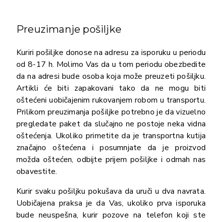
Preuzimanje pošiljke
Kuriri pošiljke donose na adresu za isporuku u periodu
od 8-17 h. Molimo Vas da u tom periodu obezbedite
da na adresi bude osoba koja može preuzeti pošiljku.
Artikli će biti zapakovani tako da ne mogu biti
oštećeni uobičajenim rukovanjem robom u transportu.
Prilikom preuzimanja pošiljke potrebno je da vizuelno
pregledate paket da slučajno ne postoje neka vidna
oštećenja. Ukoliko primetite da je transportna kutija
značajno oštećena i posumnjate da je proizvod
možda oštećen, odbijte prijem pošiljke i odmah nas
obavestite.
Kurir svaku pošiljku pokušava da uruči u dva navrata.
Uobičajena praksa je da Vas, ukoliko prva isporuka
bude neuspešna, kurir pozove na telefon koji ste