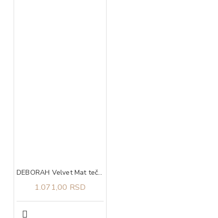
DEBORAH Velvet Mat tečni ruž za usne 06
1.071,00 RSD