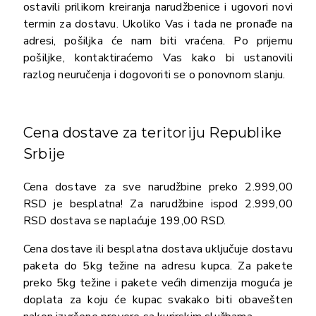
ostavili prilikom kreiranja narudžbenice i ugovori novi
termin za dostavu. Ukoliko Vas i tada ne pronađe na
adresi, pošiljka će nam biti vraćena. Po prijemu
pošiljke, kontaktiraćemo Vas kako bi ustanovili
razlog neuručenja i dogovoriti se o ponovnom slanju.
Cena dostave za teritoriju Republike
Srbije
Cena dostave za sve narudžbine preko 2.999,00
RSD je besplatna! Za narudžbine ispod 2.999,00
RSD dostava se naplaćuje 199,00 RSD.
Cena dostave ili besplatna dostava uključuje dostavu
paketa do 5kg težine na adresu kupca. Za pakete
preko 5kg težine i pakete većih dimenzija moguća je
doplata za koju će kupac svakako biti obavešten