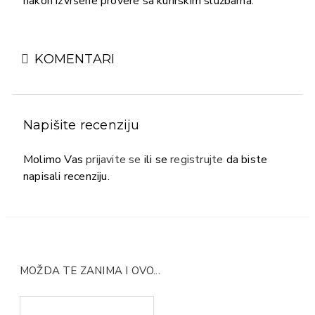
nakon izvršene provere sa kurirskim službama.
KOMENTARI
Napišite recenziju
Molimo Vas
prijavite se
ili se
registrujte
da biste
napisali recenziju.
MOŽDA TE ZANIMA I OVO...