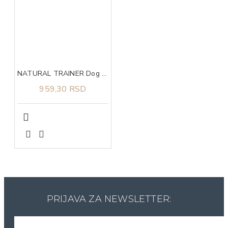
NATURAL TRAINER Dog sa svežom piletinom za štence i mlade pse malih rasa 800g
959,30 RSD
PRIJAVA ZA NEWSLETTER: