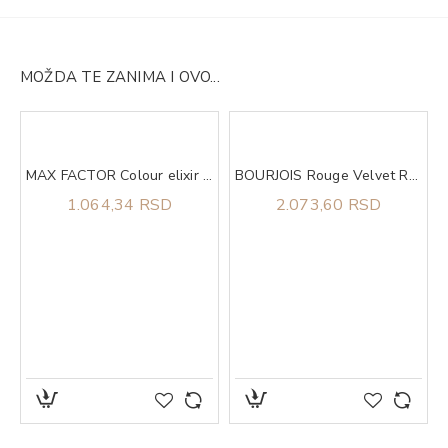
MOŽDA TE ZANIMA I OVO...
MAX FACTOR Colour elixir lip liner 45 rosy berry
BOURJOIS Rouge Velvet RG INK 3ml #17 19IV
1.064,34 RSD
2.073,60 RSD