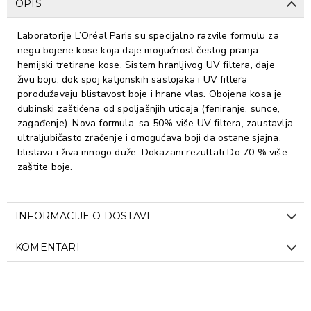
OPIS
Laboratorije L’Oréal Paris su specijalno razvile formulu za
negu bojene kose koja daje mogućnost čestog pranja
hemijski tretirane kose. Sistem hranljivog UV filtera, daje
živu boju, dok spoj katjonskih sastojaka i UV filtera
porodužavaju blistavost boje i hrane vlas. Obojena kosa je
dubinski zaštićena od spoljašnjih uticaja (feniranje, sunce,
zagađenje). Nova formula, sa 50% više UV filtera, zaustavlja
ultraljubičasto zračenje i omogućava boji da ostane sjajna,
blistava i živa mnogo duže. Dokazani rezultati Do 70 % više
zaštite boje.
INFORMACIJE O DOSTAVI
KOMENTARI