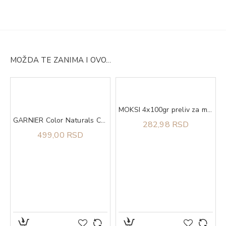
MOŽDA TE ZANIMA I OVO...
ong as Shell
MOKSI 4x100gr preliv za mačke kitten piletina u sosu
GARNIER Color Naturals Creme Boja za kosu SE CEN 111
282,98 RSD
499,00 RSD