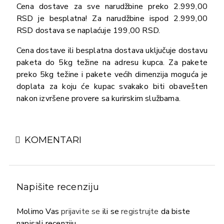
Cena dostave za sve narudžbine preko 2.999,00
RSD je besplatna! Za narudžbine ispod 2.999,00
RSD dostava se naplaćuje 199,00 RSD.
Cena dostave ili besplatna dostava uključuje dostavu
paketa do 5kg težine na adresu kupca. Za pakete
preko 5kg težine i pakete većih dimenzija moguća je
doplata za koju će kupac svakako biti obavešten
nakon izvršene provere sa kurirskim službama.
KOMENTARI
Napišite recenziju
Molimo Vas
prijavite se
ili se
registrujte
da biste
napisali recenziju.