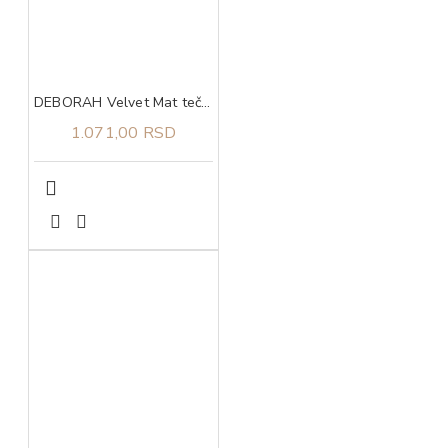
DEBORAH Velvet Mat tečni ruž za usne 06
1.071,00 RSD