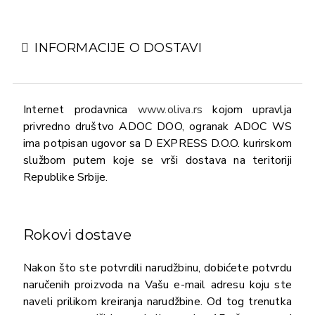
INFORMACIJE O DOSTAVI
Internet prodavnica
www.oliva.rs
kojom upravlja
privredno društvo ADOC DOO, ogranak ADOC WS
ima potpisan ugovor sa D EXPRESS D.O.O. kurirskom
službom putem koje se vrši dostava na teritoriji
Republike Srbije.
Rokovi dostave
Nakon što ste potvrdili narudžbinu, dobićete potvrdu
naručenih proizvoda na Vašu e-mail adresu koju ste
naveli prilikom kreiranja narudžbine. Od tog trenutka