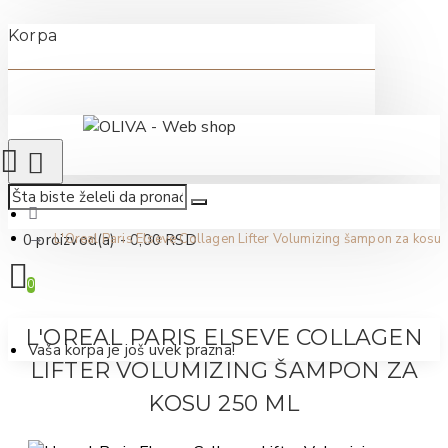
Korpa
0 proizvod(a) - 0,00 RSD
L'Oreal Paris Elseve Collagen Lifter Volumizing šampon za kosu
0
L'OREAL PARIS ELSEVE COLLAGEN
Vaša korpa je još uvek prazna!
LIFTER VOLUMIZING ŠAMPON ZA
KOSU 250 ML