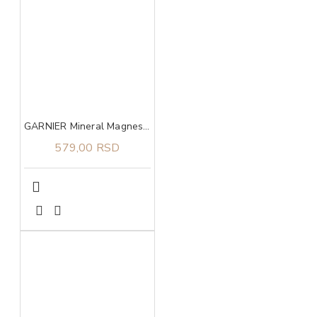
GARNIER Mineral Magnesium Ultra dry roll on dezodorans 50ml
579,00 RSD