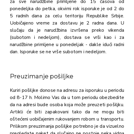
za sve narudžbine primljene do 15 časova od
ponedeljka do petka, okvirni rok isporuke je od 2 do
5 radnih dana za celu teritoriju Republike Srbije.
Uobičajeno vreme za dostavu je 2 radna dana. U
slučaju da je narudžbina izvršena preko vikenda
(subotom i nedeljom), dostava se vrši kao i za
narudžbine primljene u ponedeljak - dakle idući radni
dan. Isporuke se ne vrše subotom i nedeljom.
Preuzimanje pošiljke
Kuriri pošiljke donose na adresu za isporuku u periodu
od 8-17 h. Molimo Vas da u tom periodu obezbedite
da na adresi bude osoba koja može preuzeti pošiljku.
Artikli će biti zapakovani tako da ne mogu biti
oštećeni uobičajenim rukovanjem robom u transportu.
Prilikom preuzimanja pošiljke potrebno je da vizuelno
pregledate paket da slučajno ne postoje neka vidna