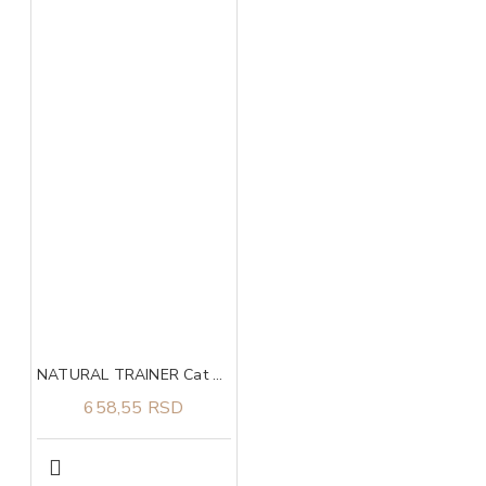
NATURAL TRAINER Cat urinary piletina za odrasle mačke 300g
658,55 RSD