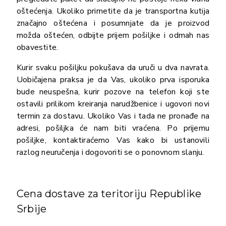
oštećenja. Ukoliko primetite da je transportna kutija
značajno oštećena i posumnjate da je proizvod
možda oštećen, odbijte prijem pošiljke i odmah nas
obavestite.
Kurir svaku pošiljku pokušava da uruči u dva navrata.
Uobičajena praksa je da Vas, ukoliko prva isporuka
bude neuspešna, kurir pozove na telefon koji ste
ostavili prilikom kreiranja narudžbenice i ugovori novi
termin za dostavu. Ukoliko Vas i tada ne pronađe na
adresi, pošiljka će nam biti vraćena. Po prijemu
pošiljke, kontaktiraćemo Vas kako bi ustanovili
razlog neuručenja i dogovoriti se o ponovnom slanju.
Cena dostave za teritoriju Republike
Srbije