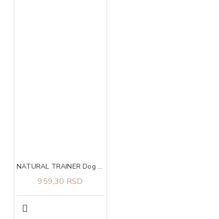
NATURAL TRAINER Dog sa svežom piletinom za štence i mlade pse malih rasa 800g
959,30 RSD