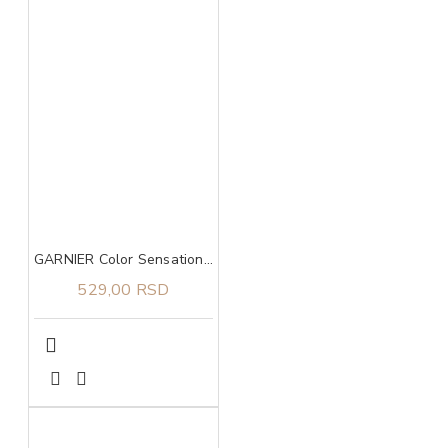
GARNIER Color Sensation boja za kosu 7.0 Delicate opal blond
529,00 RSD