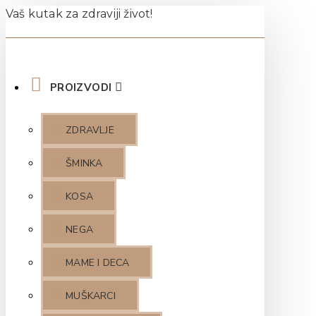
Vaš kutak za zdraviji život!
PROIZVODI
ZDRAVLJE
ŠMINKA
KOSA
NEGA
MAME I DECA
MUŠKARCI