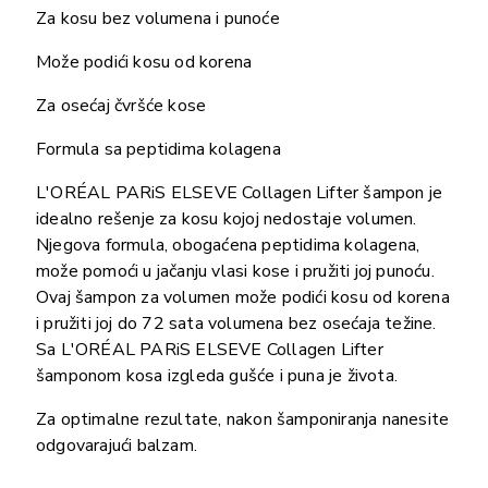
Za kosu bez volumena i punoće
Može podići kosu od korena
Za osećaj čvršće kose
Formula sa peptidima kolagena
L'ORÉAL PARiS ELSEVE Collagen Lifter šampon je
idealno rešenje za kosu kojoj nedostaje volumen.
Njegova formula, obogaćena peptidima kolagena,
može pomoći u jačanju vlasi kose i pružiti joj punoću.
Ovaj šampon za volumen može podići kosu od korena
i pružiti joj do 72 sata volumena bez osećaja težine.
Sa L'ORÉAL PARiS ELSEVE Collagen Lifter
šamponom kosa izgleda gušće i puna je života.
Za optimalne rezultate, nakon šamponiranja nanesite
odgovarajući balzam.