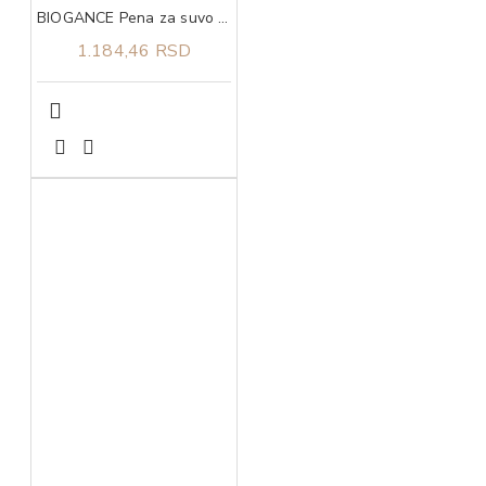
BIOGANCE Pena za suvo pranje kod pasa No Rinse Foamer Dog 200ml
1.184,46 RSD