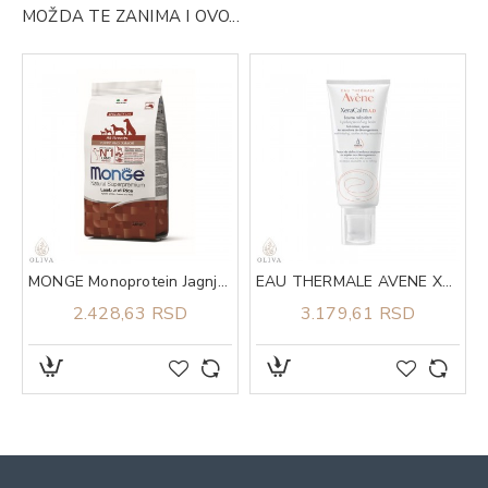
MOŽDA TE ZANIMA I OVO...
 10
MONGE Monoprotein Jagnjetina i pirinač za sve rase puppy 2.5kg
EAU THERMALE AVENE Xera Calm A.D. Lipid-replenishing balzam za lice i telo 200ml
2.428,63 RSD
3.179,61 RSD