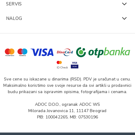
SERVIS
NALOG
Sve cene su iskazane u dinarima (RSD). PDV je uračunat u cenu.
Maksimalno koristimo sve svoje resurse da svi artikli u prodavnici
budu prikazani sa ispravnim opisima, fotografijama i cenama.
ADOC D.O.O., ogranak ADOC WS
Milorada Jovanovica 11, 11147 Beograd
PIB: 100042265, MB: 07530196