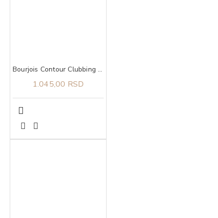
Bourjois Contour Clubbing 24h vodootporna 46 olovka za oči
1.045,00 RSD