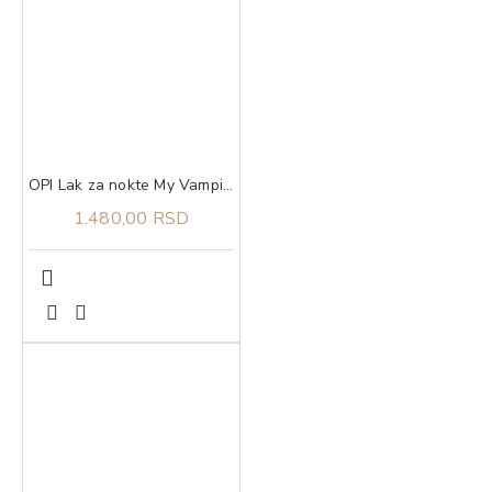
OPI Lak za nokte My Vampire is Buff
1.480,00 RSD