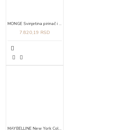
MONGE Svinjetina pirinač i krompir za sve rase adult 12kg
7.820,19 RSD
MAYBELLINE New York Colossal maskara black