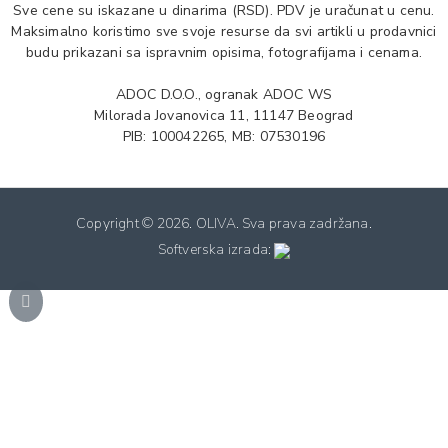
Sve cene su iskazane u dinarima (RSD). PDV je uračunat u cenu.
Maksimalno koristimo sve svoje resurse da svi artikli u prodavnici
budu prikazani sa ispravnim opisima, fotografijama i cenama.
ADOC D.O.O., ogranak ADOC WS
Milorada Jovanovica 11, 11147 Beograd
PIB: 100042265, MB: 07530196
Copyright ©
2026. OLIVA. Sva prava zadržana.
Softverska izrada: