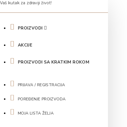
Vaš kutak za zdraviji život!
PROIZVODI
AKCIJE
PROIZVODI SA KRATKIM ROKOM
PRIJAVA / REGISTRACIJA
POREĐENJE PROIZVODA
MOJA LISTA ŽELJA