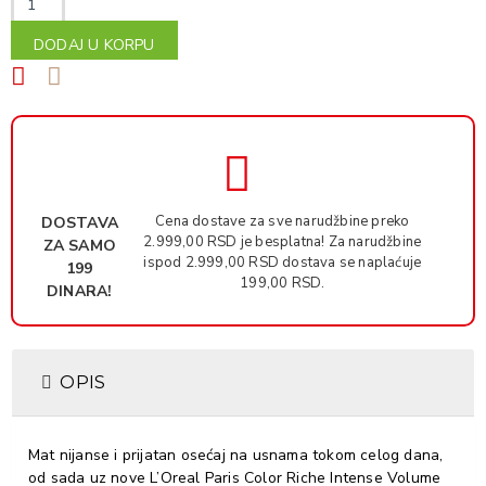
DODAJ U KORPU
Cena dostave za sve narudžbine preko
DOSTAVA
2.999,00 RSD je besplatna! Za narudžbine
ZA SAMO
ispod 2.999,00 RSD dostava se naplaćuje
199
199,00 RSD.
DINARA!
OPIS
Mat nijanse i prijatan osećaj na usnama tokom celog dana,
od sada uz nove L’Oreal Paris Color Riche Intense Volume