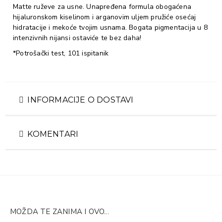
Matte ruževe za usne.​ Unapređena formula obogaćena
hijaluronskom kiselinom i arganovim uljem pružiće osećaj
hidratacije i mekoće tvojim usnama.​ Bogata pigmentacija u 8
intenzivnih nijansi ostaviće te bez daha!​
*Potrošački test, 101 ispitanik
INFORMACIJE O DOSTAVI
KOMENTARI
MOŽDA TE ZANIMA I OVO...