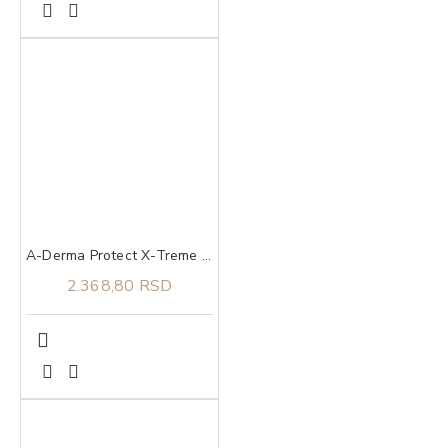
A-Derma Protect X-Treme stik za zaštitu osetljive kože SPF 50+ 8 g
2.368,80 RSD