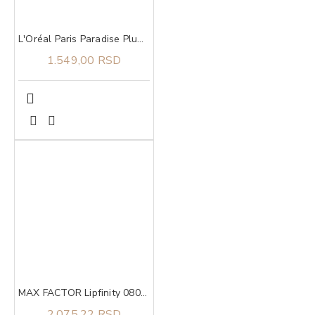
L'Oréal Paris Paradise Plump Ambition Ulje Za Usne 641 Latte Glace
1.549,00 RSD
MAX FACTOR Lipfinity 080 starglow
2.075,22 RSD