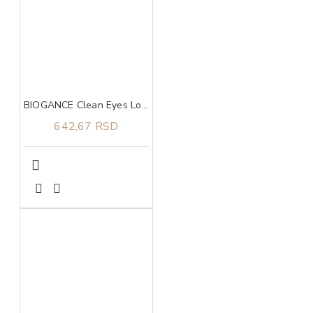
BIOGANCE Clean Eyes Lotion 100ml, Losion za čišćenje predela oko očiju
642,67 RSD