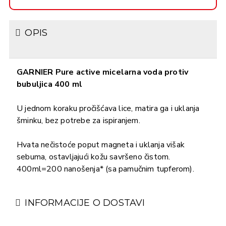
OPIS
GARNIER Pure active micelarna voda protiv
bubuljica 400 ml
U jednom koraku pročišćava lice, matira ga i uklanja
šminku, bez potrebe za ispiranjem.
Hvata nečistoće poput magneta i uklanja višak
sebuma, ostavljajući kožu savršeno čistom.
400ml=200 nanošenja* (sa pamučnim tupferom).
INFORMACIJE O DOSTAVI