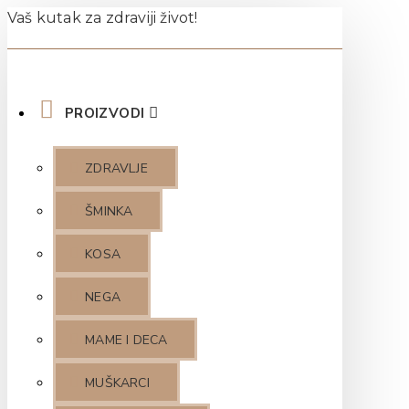
Vaš kutak za zdraviji život!
PROIZVODI
ZDRAVLJE
ŠMINKA
KOSA
NEGA
MAME I DECA
MUŠKARCI