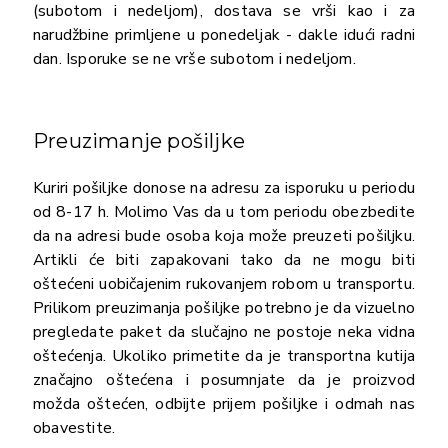
(subotom i nedeljom), dostava se vrši kao i za
narudžbine primljene u ponedeljak - dakle idući radni
dan. Isporuke se ne vrše subotom i nedeljom.
Preuzimanje pošiljke
Kuriri pošiljke donose na adresu za isporuku u periodu
od 8-17 h. Molimo Vas da u tom periodu obezbedite
da na adresi bude osoba koja može preuzeti pošiljku.
Artikli će biti zapakovani tako da ne mogu biti
oštećeni uobičajenim rukovanjem robom u transportu.
Prilikom preuzimanja pošiljke potrebno je da vizuelno
pregledate paket da slučajno ne postoje neka vidna
oštećenja. Ukoliko primetite da je transportna kutija
značajno oštećena i posumnjate da je proizvod
možda oštećen, odbijte prijem pošiljke i odmah nas
obavestite.