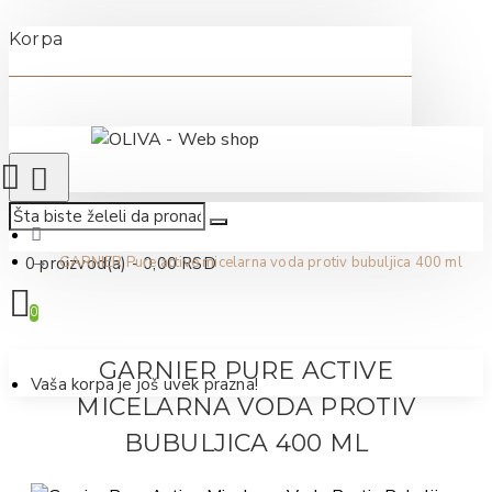
Korpa
0 proizvod(a) - 0,00 RSD
GARNIER Pure active micelarna voda protiv bubuljica 400 ml
0
GARNIER PURE ACTIVE
Vaša korpa je još uvek prazna!
MICELARNA VODA PROTIV
BUBULJICA 400 ML