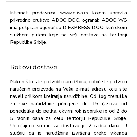
Internet prodavnica
www.oliva.rs
kojom upravlja
privredno društvo ADOC DOO, ogranak ADOC WS
ima potpisan ugovor sa D EXPRESS D.O.O. kurirskom
službom putem koje se vrši dostava na teritoriji
Republike Srbije.
Rokovi dostave
Nakon što ste potvrdili narudžbinu, dobićete potvrdu
naručenih proizvoda na Vašu e-mail adresu koju ste
naveli prilikom kreiranja narudžbine. Od tog trenutka
za sve narudžbine primljene do 15 časova od
ponedeljka do petka, okvirni rok isporuke je od 2 do
5 radnih dana za celu teritoriju Republike Srbije.
Uobičajeno vreme za dostavu je 2 radna dana. U
slučaju da je narudžbina izvršena preko vikenda