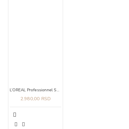
L’OREAL Professionnel Serie Expert Metal Detox maska 250ml
2.980,00 RSD