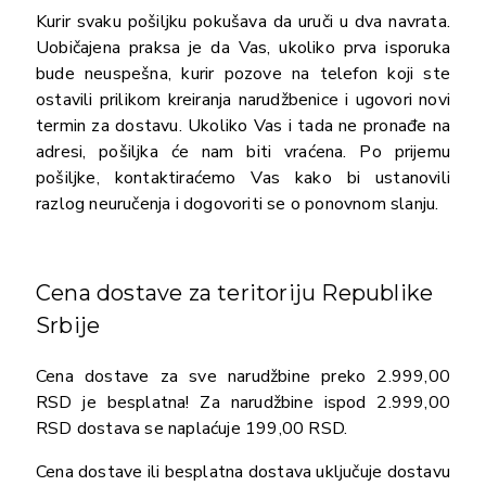
Kurir svaku pošiljku pokušava da uruči u dva navrata.
Uobičajena praksa je da Vas, ukoliko prva isporuka
bude neuspešna, kurir pozove na telefon koji ste
ostavili prilikom kreiranja narudžbenice i ugovori novi
termin za dostavu. Ukoliko Vas i tada ne pronađe na
adresi, pošiljka će nam biti vraćena. Po prijemu
pošiljke, kontaktiraćemo Vas kako bi ustanovili
razlog neuručenja i dogovoriti se o ponovnom slanju.
Cena dostave za teritoriju Republike
Srbije
Cena dostave za sve narudžbine preko 2.999,00
RSD je besplatna! Za narudžbine ispod 2.999,00
RSD dostava se naplaćuje 199,00 RSD.
Cena dostave ili besplatna dostava uključuje dostavu