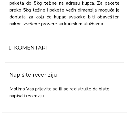
paketa do 5kg težine na adresu kupca. Za pakete
preko 5kg težine i pakete većih dimenzija moguća je
doplata za koju će kupac svakako biti obavešten
nakon izvršene provere sa kurirskim službama.
KOMENTARI
Napišite recenziju
Molimo Vas
prijavite se
ili se
registrujte
da biste
napisali recenziju.