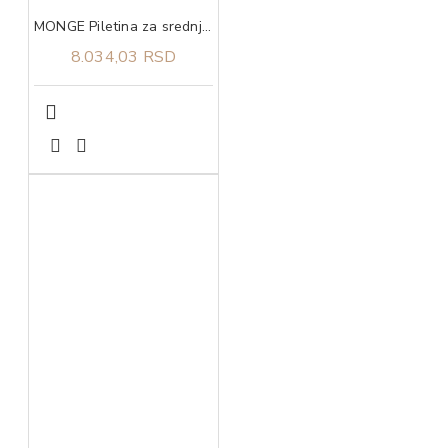
MONGE Piletina za srednje rase puppy 12kg
8.034,03 RSD