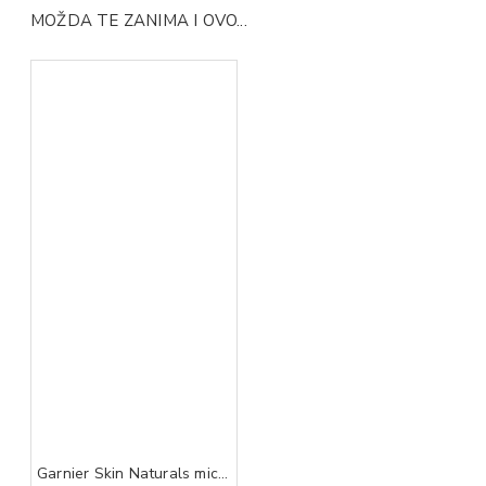
MOŽDA TE ZANIMA I OVO...
Garnier Skin Naturals micelarna voda za osetljivu kožu 400 ml