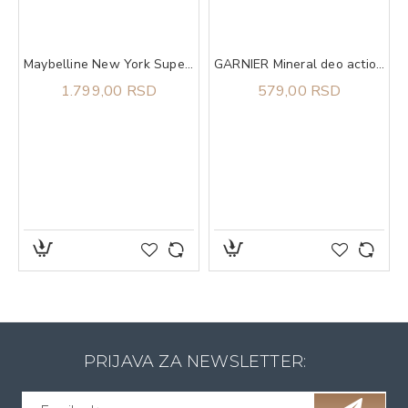
Maybelline New York Super Stay Lumi Matte tečni puder 140​
GARNIER Mineral deo action control thermic 72h sprej 150 ml
1.799,00 RSD
579,00 RSD
ning Butter
PRIJAVA ZA NEWSLETTER: