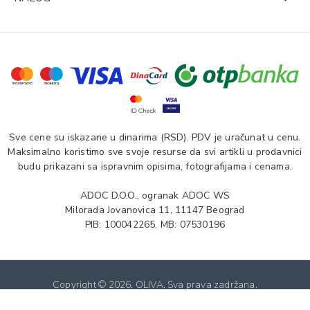
Sve cene su iskazane u dinarima (RSD). PDV je uračunat u cenu.
Maksimalno koristimo sve svoje resurse da svi artikli u prodavnici
budu prikazani sa ispravnim opisima, fotografijama i cenama.
ADOC D.O.O., ogranak ADOC WS
Milorada Jovanovica 11, 11147 Beograd
PIB: 100042265, MB: 07530196
Copyright ©
2026. OLIVA. Sva prava zadržana.
Softverska izrada: