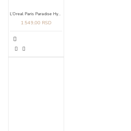
L’Oreal Paris Paradise Hyaluron Tint serum za usne u boji 601 Worth It
1.549,00 RSD