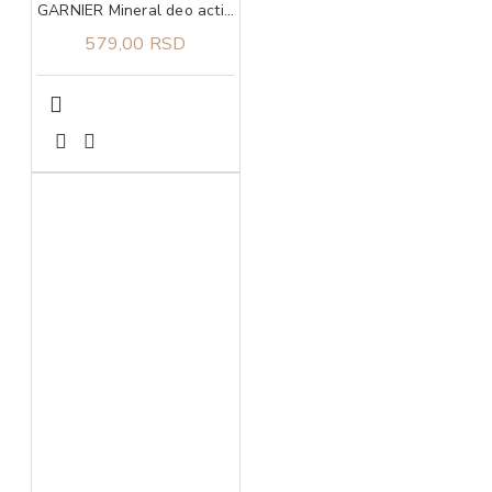
GARNIER Mineral deo action control thermic 72h sprej 150 ml
579,00 RSD