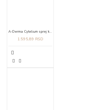
A-Derma Cytelium sprej koji suši i umiruje iritacije na koži 100 ml
1.595,89 RSD