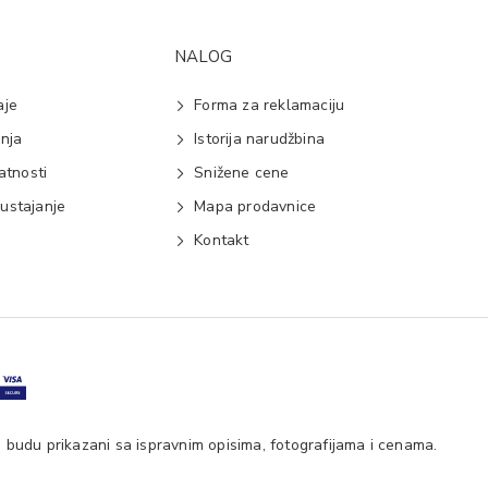
NALOG
aje
Forma za reklamaciju
anja
Istorija narudžbina
vatnosti
Snižene cene
ustajanje
Mapa prodavnice
e
Kontakt
 budu prikazani sa ispravnim opisima, fotografijama i cenama.