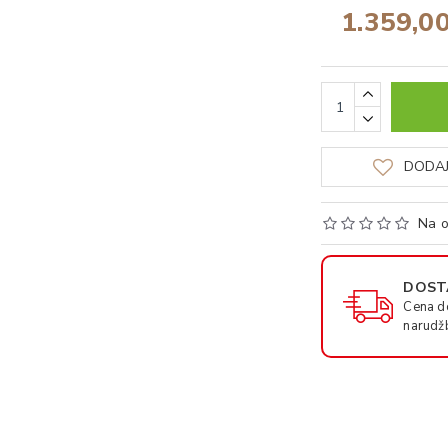
1.359,0
DODAJ
Na o
DOSTA
Cena d
narudž