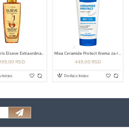
L'OREAL Paris Elseve Extraordinary Ulje za sve tipove kose 100 ml
Mixa Ceramide Protect Krema za ruke 100 ml
999,00 RSD
449,00 RSD
u korpu
Dodaj u korpu