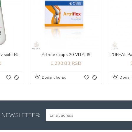
GARNIER Deo Mineral Invisible Black, White & Colors Roll-on 50 ml
Artriflex caps 20 VITALIS
D
1.298,83 RSD
Dodaj u korpu
Dodaj 
A NEWSLETTER: