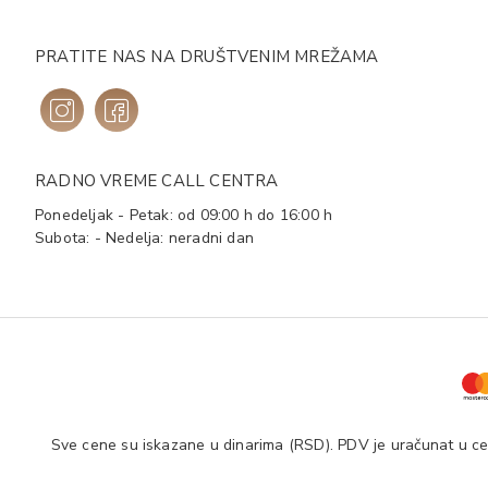
PRATITE NAS NA DRUŠTVENIM MREŽAMA
RADNO VREME CALL CENTRA
Ponedeljak - Petak: od 09:00 h do 16:00 h
Subota: - Nedelja: neradni dan
Sve cene su iskazane u dinarima (RSD). PDV je uračunat u cen