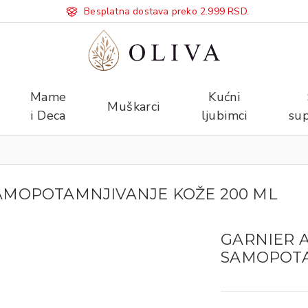
Besplatna dostava preko 2.999 RSD.
Mame
Kućni
Muškarci
i Deca
ljubimci
sup
l
AMOPOTAMNJIVANJE KOŽE 200 ML
GARNIER 
SAMOPOTA