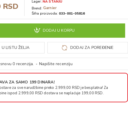
Lager:
NA STANJU
0 RSD
Garnier
Brend:
Šifra proizvoda:
033-001-05816
DODAJ U KORPU
 U LISTU ŽELJA
DODAJ ZA POREĐENJE
snovu 0 recenzija.
-
Napišite recenziju
VA ZA SAMO 199 DINARA!
ostave za sve narudžbine preko 2.999,00 RSD je besplatna! Za
bine ispod 2.999,00 RSD dostava se naplaćuje 199,00 RSD.