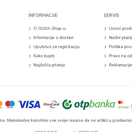
INFORMACIJE
SERVIS
O OLIVA Shop-u
Uslovi prod
Informacije o dostavi
Načini plać
Uputstvo za registraciju
Politika pri
Kako kupiti
Pravo na od
Najčešća pitanja
Reklamacij
u. Maksimalno koristimo sve svoje resurse da svi artikli u prodavnici