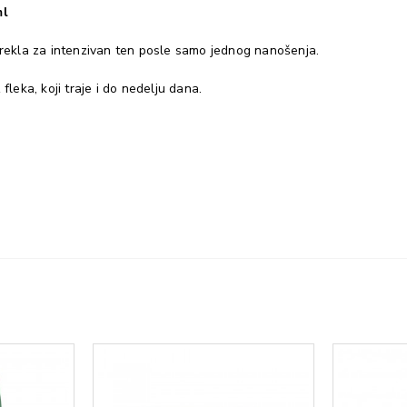
ml
ekla za intenzivan ten posle samo jednog nanošenja.
eka, koji traje i do nedelju dana.