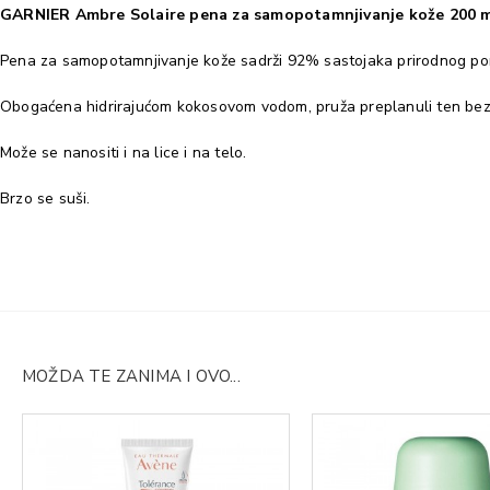
GARNIER Ambre Solaire pena za samopotamnjivanje kože 200 
Pena za samopotamnjivanje kože sadrži 92% sastojaka prirodnog por
Obogaćena hidrirajućom kokosovom vodom, pruža preplanuli ten bez fl
Može se nanositi i na lice i na telo.
Brzo se suši.
MOŽDA TE ZANIMA I OVO...