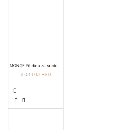
MONGE Piletina za srednje rase puppy 12kg
8.034,03 RSD