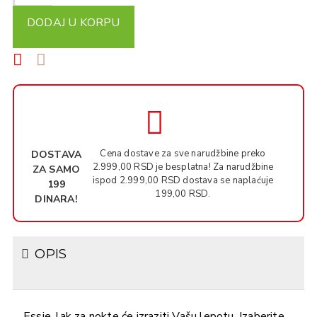
DODAJ U KORPU
Cena dostave za sve narudžbine preko
DOSTAVA
2.999,00 RSD je besplatna! Za narudžbine
ZA SAMO
ispod 2.999,00 RSD dostava se naplaćuje
199
199,00 RSD.
DINARA!
OPIS
Essie, lak za nokte će izraziti Vašu lepotu. Izaberite