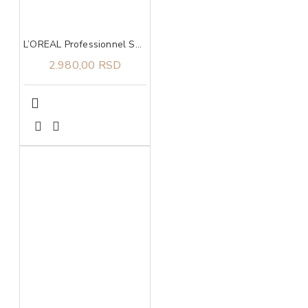
L’OREAL Professionnel Serie Expert Metal Detox maska 250ml
2.980,00 RSD