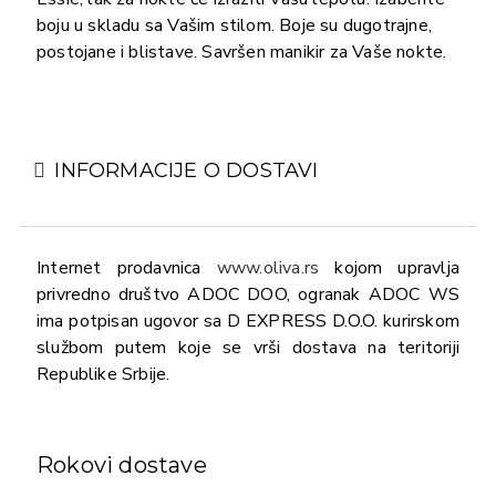
boju u skladu sa Vašim stilom. Boje su dugotrajne,
postojane i blistave. Savršen manikir za Vaše nokte.
INFORMACIJE O DOSTAVI
Internet prodavnica
www.oliva.rs
kojom upravlja
privredno društvo ADOC DOO, ogranak ADOC WS
ima potpisan ugovor sa D EXPRESS D.O.O. kurirskom
službom putem koje se vrši dostava na teritoriji
Republike Srbije.
Rokovi dostave