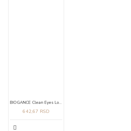
BIOGANCE Clean Eyes Lotion 100ml, Losion za čišćenje predela oko očiju
642,67 RSD