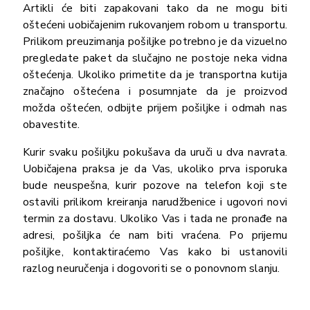
Artikli će biti zapakovani tako da ne mogu biti
oštećeni uobičajenim rukovanjem robom u transportu.
Prilikom preuzimanja pošiljke potrebno je da vizuelno
pregledate paket da slučajno ne postoje neka vidna
oštećenja. Ukoliko primetite da je transportna kutija
značajno oštećena i posumnjate da je proizvod
možda oštećen, odbijte prijem pošiljke i odmah nas
obavestite.
Kurir svaku pošiljku pokušava da uruči u dva navrata.
Uobičajena praksa je da Vas, ukoliko prva isporuka
bude neuspešna, kurir pozove na telefon koji ste
ostavili prilikom kreiranja narudžbenice i ugovori novi
termin za dostavu. Ukoliko Vas i tada ne pronađe na
adresi, pošiljka će nam biti vraćena. Po prijemu
pošiljke, kontaktiraćemo Vas kako bi ustanovili
razlog neuručenja i dogovoriti se o ponovnom slanju.