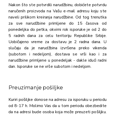
Nakon što ste potvrdili narudžbinu, dobićete potvrdu
naručenih proizvoda na Vašu e-mail adresu koju ste
naveli prilikom kreiranja narudžbine. Od tog trenutka
za sve narudžbine primljene do 15 časova od
ponedeljka do petka, okvirni rok isporuke je od 2 do
5 radnih dana za celu teritoriju Republike Srbije.
Uobičajeno vreme za dostavu je 2 radna dana. U
slučaju da je narudžbina izvršena preko vikenda
(subotom i nedeljom), dostava se vrši kao i za
narudžbine primljene u ponedeljak - dakle idući radni
dan. Isporuke se ne vrše subotom i nedeljom.
Preuzimanje pošiljke
Kuriri pošiljke donose na adresu za isporuku u periodu
od 8-17 h. Molimo Vas da u tom periodu obezbedite
da na adresi bude osoba koja može preuzeti pošiljku.