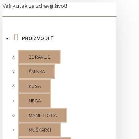
Vaš kutak za zdraviji život!
PROIZVODI
ZDRAVLJE
ŠMINKA
KOSA
NEGA
MAME I DECA
MUŠKARCI