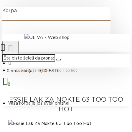
Korpa
0 proizvod(a) - 0,00 RSD
Essie lak za nokte 63 Too Too hot
0
ESSIE LAK ZA NOKTE 63 TOO TOO
Vaša korpa je još uvek prazna!
HOT