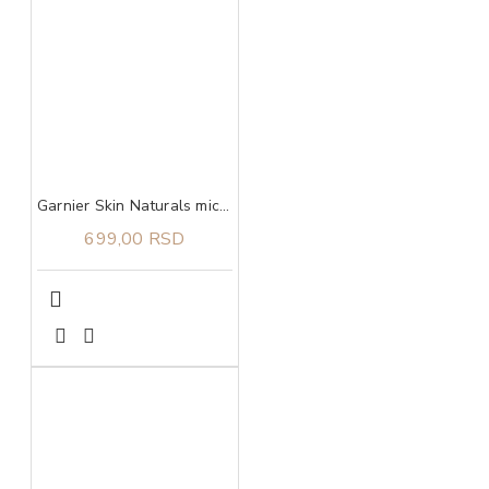
Garnier Skin Naturals micelarna voda za osetljivu kožu 400 ml
699,00 RSD