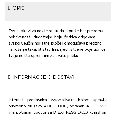
OPIS
Essie lakovi za nokte su tu da ti pruže besprekornu
pokrivenost i dugotrajnu boju. četkica odgovara
svakoj veličini nokatne ploče i omogućava precizno
nanošenje laka. blistav finiš i jednistvene boje učiniće
tvoje nokte spremnim za svaku priliku.
INFORMACIJE O DOSTAVI
Internet prodavnica
www.oliva.rs
kojom upravlja
privredno društvo ADOC DOO, ogranak ADOC WS
ima potpisan ugovor sa D EXPRESS D.O.O. kurirskom