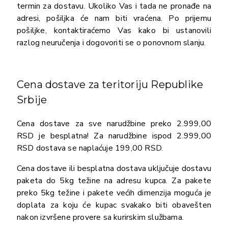
termin za dostavu. Ukoliko Vas i tada ne pronađe na
adresi, pošiljka će nam biti vraćena. Po prijemu
pošiljke, kontaktiraćemo Vas kako bi ustanovili
razlog neuručenja i dogovoriti se o ponovnom slanju.
Cena dostave za teritoriju Republike
Srbije
Cena dostave za sve narudžbine preko 2.999,00
RSD je besplatna! Za narudžbine ispod 2.999,00
RSD dostava se naplaćuje 199,00 RSD.
Cena dostave ili besplatna dostava uključuje dostavu
paketa do 5kg težine na adresu kupca. Za pakete
preko 5kg težine i pakete većih dimenzija moguća je
doplata za koju će kupac svakako biti obavešten
nakon izvršene provere sa kurirskim službama.