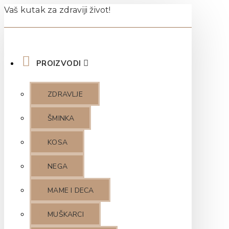
Vaš kutak za zdraviji život!
PROIZVODI
ZDRAVLJE
ŠMINKA
KOSA
NEGA
MAME I DECA
MUŠKARCI