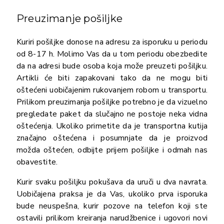
Preuzimanje pošiljke
Kuriri pošiljke donose na adresu za isporuku u periodu
od 8-17 h. Molimo Vas da u tom periodu obezbedite
da na adresi bude osoba koja može preuzeti pošiljku.
Artikli će biti zapakovani tako da ne mogu biti
oštećeni uobičajenim rukovanjem robom u transportu.
Prilikom preuzimanja pošiljke potrebno je da vizuelno
pregledate paket da slučajno ne postoje neka vidna
oštećenja. Ukoliko primetite da je transportna kutija
značajno oštećena i posumnjate da je proizvod
možda oštećen, odbijte prijem pošiljke i odmah nas
obavestite.
Kurir svaku pošiljku pokušava da uruči u dva navrata.
Uobičajena praksa je da Vas, ukoliko prva isporuka
bude neuspešna, kurir pozove na telefon koji ste
ostavili prilikom kreiranja narudžbenice i ugovori novi