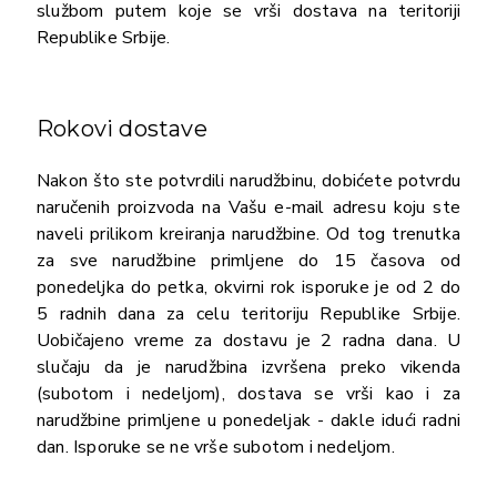
službom putem koje se vrši dostava na teritoriji
Republike Srbije.
Rokovi dostave
Nakon što ste potvrdili narudžbinu, dobićete potvrdu
naručenih proizvoda na Vašu e-mail adresu koju ste
naveli prilikom kreiranja narudžbine. Od tog trenutka
za sve narudžbine primljene do 15 časova od
ponedeljka do petka, okvirni rok isporuke je od 2 do
5 radnih dana za celu teritoriju Republike Srbije.
Uobičajeno vreme za dostavu je 2 radna dana. U
slučaju da je narudžbina izvršena preko vikenda
(subotom i nedeljom), dostava se vrši kao i za
narudžbine primljene u ponedeljak - dakle idući radni
dan. Isporuke se ne vrše subotom i nedeljom.