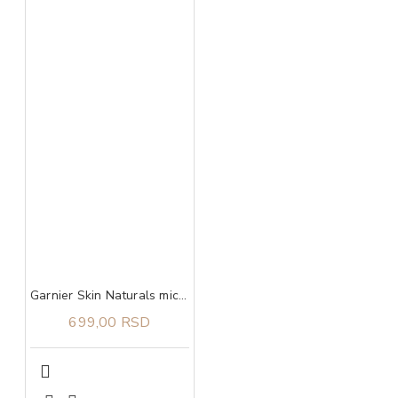
Garnier Skin Naturals micelarna voda za osetljivu kožu 400 ml
699,00 RSD