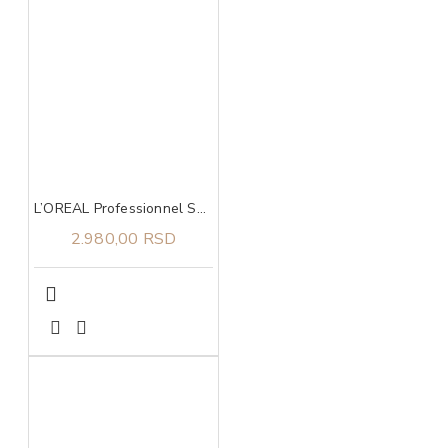
L’OREAL Professionnel Serie Expert Metal Detox maska 250ml
2.980,00 RSD