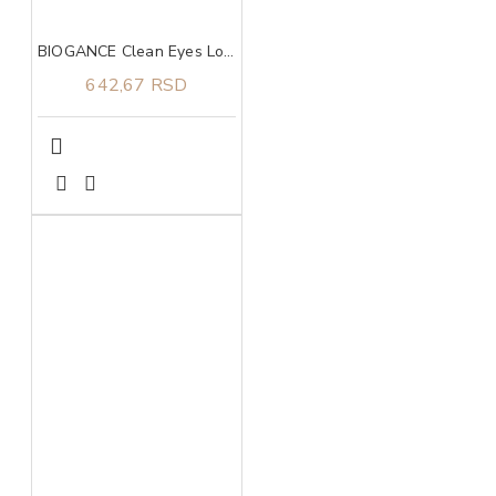
BIOGANCE Clean Eyes Lotion 100ml, Losion za čišćenje predela oko očiju
642,67 RSD