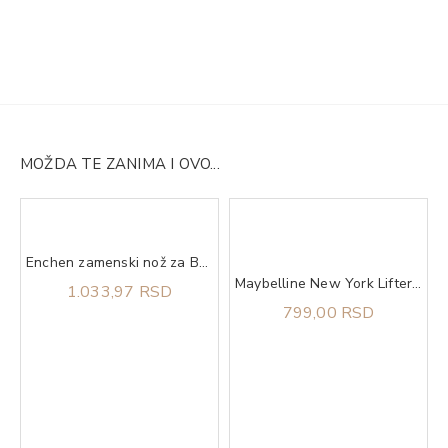
MOŽDA TE ZANIMA I OVO...
Enchen zamenski nož za Boost Black
Maybelline New York Lifter Glaze balzam za usne 003 rose bite
1.033,97 RSD
799,00 RSD