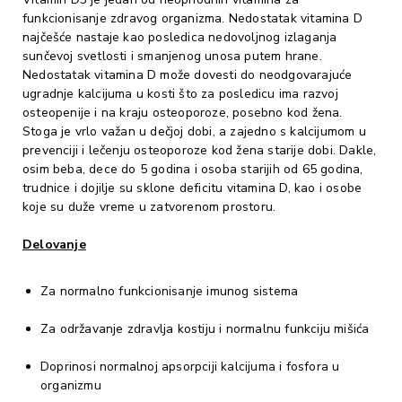
funkcionisanje zdravog organizma. Nedostatak vitamina D
najčešće nastaje kao posledica nedovoljnog izlaganja
sunčevoj svetlosti i smanjenog unosa putem hrane.
Nedostatak vitamina D može dovesti do neodgovarajuće
ugradnje kalcijuma u kosti što za posledicu ima razvoj
osteopenije i na kraju osteoporoze, posebno kod žena.
Stoga je vrlo važan u dečjoj dobi, a zajedno s kalcijumom u
prevenciji i lečenju osteoporoze kod žena starije dobi. Dakle,
osim beba, dece do 5 godina i osoba starijih od 65 godina,
trudnice i dojilje su sklone deficitu vitamina D, kao i osobe
koje su duže vreme u zatvorenom prostoru.
Delovanje
Za normalno funkcionisanje imunog sistema
Za održavanje zdravlja kostiju i normalnu funkciju mišića
Doprinosi normalnoj apsorpciji kalcijuma i fosfora u
organizmu