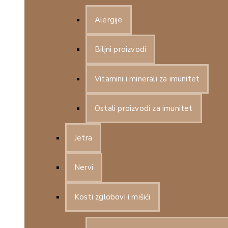
Alergije
Biljni proizvodi
Vitamini i minerali za imunitet
Ostali proizvodi za imunitet
Jetra
Nervi
Kosti zglobovi i mišići