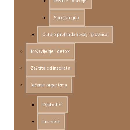
Pastile i dražeje
Sprej za grlo
Ostalo prehlada kašalj i groznica
Mršavljenje i detox
Zaštita od insekata
Jačanje organizma
Dijabetes
Imunitet