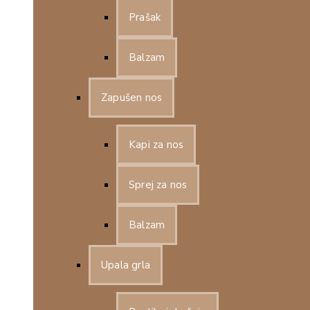
Prašak
Balzam
Zapušen nos
Kapi za nos
Sprej za nos
Balzam
Upala grla