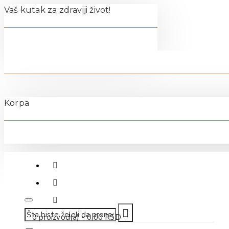
Vaš kutak za zdraviji život!
Korpa
011-40-70-500
0 proizvod(a) - 0,00 RSD