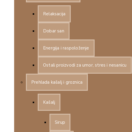
Relaksacija
Dobar san
Energija i raspoloženje
Ostali proizvodi za umor, stres i nesanicu
Prehlada kašalj i groznica
Kašalj
Sirup