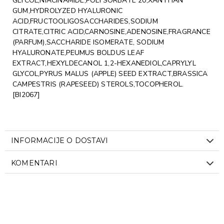
GLYCOL,NIACINAMIDE,POLYSORBATE 20,XANTHAN
GUM,HYDROLYZED HYALURONIC
ACID,FRUCTOOLIGOSACCHARIDES,SODIUM
CITRATE,CITRIC ACID,CARNOSINE,ADENOSINE,FRAGRANCE
(PARFUM),SACCHARIDE ISOMERATE, SODIUM
HYALURONATE,PEUMUS BOLDUS LEAF
EXTRACT,HEXYLDECANOL 1,2-HEXANEDIOL,CAPRYLYL
GLYCOL,PYRUS MALUS (APPLE) SEED EXTRACT,BRASSICA
CAMPESTRIS (RAPESEED) STEROLS,TOCOPHEROL.
[BI2067]
INFORMACIJE O DOSTAVI
KOMENTARI