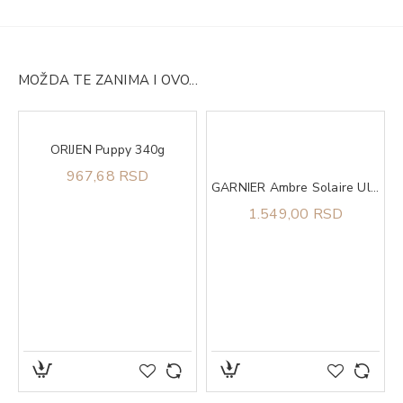
MOŽDA TE ZANIMA I OVO...
ORIJEN Puppy 340g
kte 904
967,68 RSD
GARNIER Ambre Solaire Ulje u spreju za zaštitu od sunca SPF 30 150ml
1.549,00 RSD