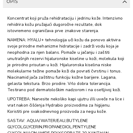
OPIS
Koncentrat koji pruža rehidrataciju i jedrinu kože. Intenzivno
rehidrira kožu pružajući dugoročne rezultate, dok
istovremeno ograničava prve znakove starenja.
NAMENA: HYALU+ tehnologija uči kožu da ponovo aktivira
svoje prirodne mehanizme hidratacije i zadrži vodu koja je
neophodna za njen balans. Pomaže u jačanju i zaštiti
unutrašnjih rezervi hijaluronske kiseline u koži, molekula koji
je prirodno prisutan u koži. Hijaluronska kiselina niske
molekularne težine pomaže koži da povrati čvrstinu i tonus.
Niacinamid jača zaštitnu funkciju kožne barijere. Lagana,
gelasta tekstura. Brzo prodire. Vrlo dobra tolerancija.
Testirano pod dermatološkim nadzorom i na osetljivoj koži.
UPOTREBA: Nanesite nekoliko kapi ujutru i/ili uveče na lice i
vrat nakon čišćenja Hydrabio proizvodima za higijenu.
Koristiti pre svakodnevnog proizvoda za negu kože.
SASTAV: AQUA/WATER/EAU,BUTYLENE
GLYCOL,GLYCERIN,PROPANEDIOL,PENTYLENE