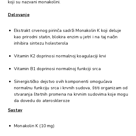
koji su nazvani monakolini.
Delovanje
Ekstrakt crvenog pirinča sadrži Monakolin K koji deluje
kao prirodni statin, blokira enzim u jetri i na taj način
inhibira sintezu holesterola
Vitamin K2 doprinosi normalnoj koagulaciji krvi
Vitamin B1 doprinosi normalnoj funkciji srca
Sinergističko dejstvo ovih komponenti omogućava
normalnu funkciju srca i krvnih sudova, štiti organizam od
stvaranja štetnih promena na krvnim sudovima koje mogu
da dovedu do ateroskleroze
Sastav
Monakolin K (10 mg)