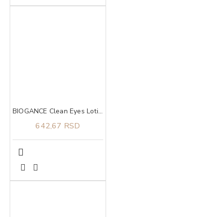
BIOGANCE Clean Eyes Lotion 100ml, Losion za čišćenje predela oko očiju
642,67 RSD