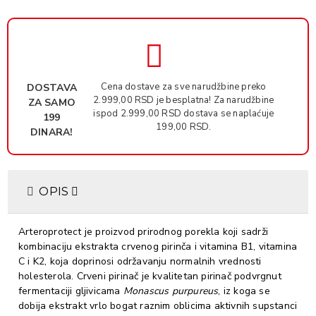
Cena dostave za sve narudžbine preko
DOSTAVA
2.999,00 RSD je besplatna! Za narudžbine
ZA SAMO
ispod 2.999,00 RSD dostava se naplaćuje
199
199,00 RSD.
DINARA!
OPIS
Arteroprotect je proizvod prirodnog porekla koji sadrži
kombinaciju ekstrakta crvenog pirinča i vitamina B1, vitamina
C i K2, koja doprinosi održavanju normalnih vrednosti
holesterola. Crveni pirinač je kvalitetan pirinač podvrgnut
fermentaciji gljivicama
Monascus purpureus
, iz koga se
dobija ekstrakt vrlo bogat raznim oblicima aktivnih supstanci