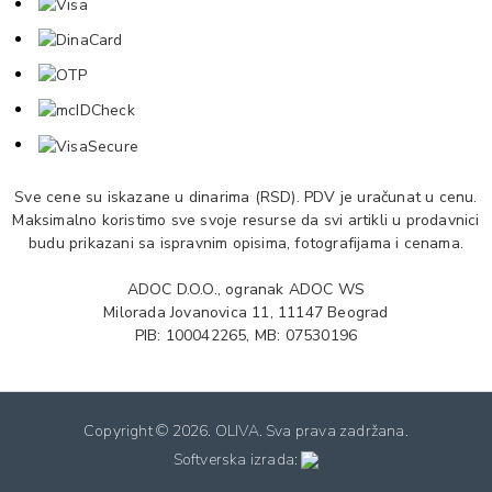
Sve cene su iskazane u dinarima (RSD). PDV je uračunat u cenu.
Maksimalno koristimo sve svoje resurse da svi artikli u prodavnici
budu prikazani sa ispravnim opisima, fotografijama i cenama.
ADOC D.O.O., ogranak ADOC WS
Milorada Jovanovica 11, 11147 Beograd
PIB: 100042265, MB: 07530196
Copyright ©
2026. OLIVA. Sva prava zadržana.
Softverska izrada: