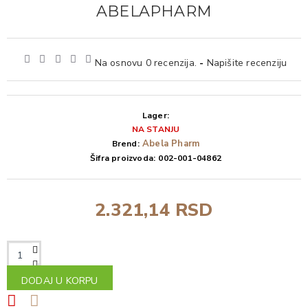
ABELAPHARM
Na osnovu 0 recenzija.
-
Napišite recenziju
Lager:
NA STANJU
Abela Pharm
Brend:
Šifra proizvoda:
002-001-04862
2.321,14 RSD
DODAJ U KORPU