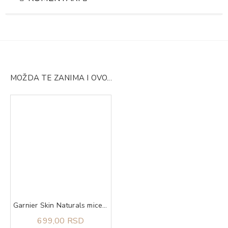
MOŽDA TE ZANIMA I OVO...
Garnier Skin Naturals micelarna voda za osetljivu kožu 400 ml
699,00 RSD