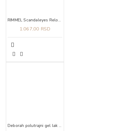
RIMMEL Scandaleyes Reloaded 001 Volume Maskara
1.067,00 RSD
Deborah polutrajni gel lak 23 4,5 ml