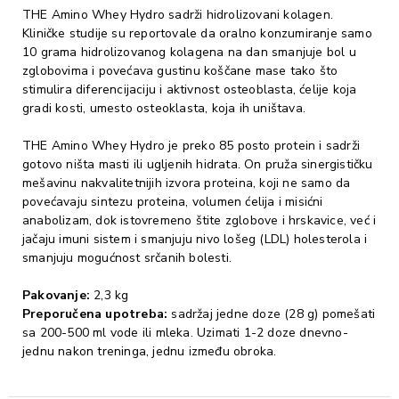
THE Amino Whey Hydro sadrži hidrolizovani kolagen.
Kliničke studije su reportovale da oralno konzumiranje samo
10 grama hidrolizovanog kolagena na dan smanjuje bol u
zglobovima i povećava gustinu koščane mase tako što
stimulira diferencijaciju i aktivnost osteoblasta, ćelije koja
gradi kosti, umesto osteoklasta, koja ih uništava.
THE Amino Whey Hydro je preko 85 posto protein i sadrži
gotovo ništa masti ili ugljenih hidrata. On pruža sinergističku
mešavinu nakvalitetnijih izvora proteina, koji ne samo da
povećavaju sintezu proteina, volumen ćelija i misićni
anabolizam, dok istovremeno štite zglobove i hrskavice, već i
jačaju imuni sistem i smanjuju nivo lošeg (LDL) holesterola i
smanjuju mogućnost srčanih bolesti.
Pakovanje:
2,3 kg
Preporučena upotreba:
sadržaj jedne doze (28 g) pomešati
sa 200-500 ml vode ili mleka. Uzimati 1-2 doze dnevno-
jednu nakon treninga, jednu između obroka.