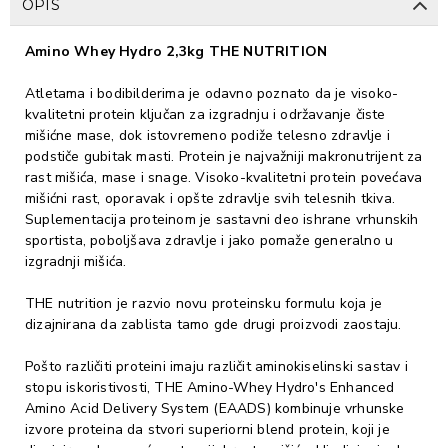
OPIS
Amino Whey Hydro 2,3kg THE NUTRITION
Atletama i bodibilderima je odavno poznato da je visoko-
kvalitetni protein ključan za izgradnju i održavanje čiste
mišićne mase, dok istovremeno podiže telesno zdravlje i
podstiče gubitak masti. Protein je najvažniji makronutrijent za
rast mišića, mase i snage. Visoko-kvalitetni protein povećava
mišićni rast, oporavak i opšte zdravlje svih telesnih tkiva.
Suplementacija proteinom je sastavni deo ishrane vrhunskih
sportista, poboljšava zdravlje i jako pomaže generalno u
izgradnji mišića.
THE nutrition je razvio novu proteinsku formulu koja je
dizajnirana da zablista tamo gde drugi proizvodi zaostaju.
Pošto različiti proteini imaju različit aminokiselinski sastav i
stopu iskoristivosti, THE Amino-Whey Hydro's Enhanced
Amino Acid Delivery System (EAADS) kombinuje vrhunske
izvore proteina da stvori superiorni blend protein, koji je