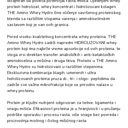
dizajniran da poveća potencijal rasta mišića. Ujedinjeni whey
protein hidrolizat, whey koncentrat i hidrolizovani kolagen
THE Amino Whey Hydro čine oličenje savršenog proteinskog
blenda sa različitim stopama varenja i aminokiselinskim
sastavom koji je van svih granica.
Pored visoko-kvalitetnog koncentrata whey proteina, THE
Amino Whey Hydro sadrži napredni HIDROLIZOVANI whey
protein koji ima najbrže vreme apsorbcije od svih proteina, te
stoga vrsi direktan transfer anaboličkih i anti-katabloičkih
aminokiselina u mišićna i druga tkiva. Proteini u THE Amino
Whey Hydro su hidrolizovani u različitim stepenima.
Ekskluzivna kombinacija blagih, umerenih i ultra
hidrolizovanih proteina pruza di-, tri- i oligo- peptidima da
zadrže sve važne mikrofrakcije koje se prirodno nalaze u
whey proteinu.
Protein je kljužni nutrijent odgovoran za tetive, ligamente i
snagu mišića. Efikasnost proteina je u hranjivosti i u pružanju
podrške oporavku i procesu rasta, više snage bez povreda i
proizvodnja moćnog i čistog mišićnog rasta.