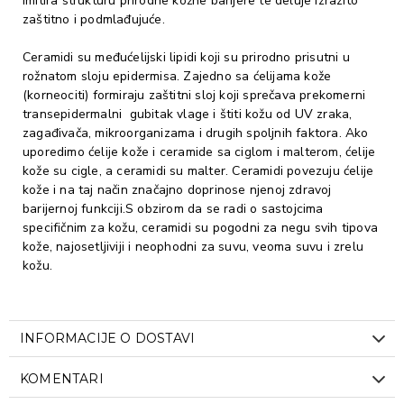
Imitira strukturu prirodne kožne barijere te deluje izrazito
zaštitno i podmlađujuće.
Ceramidi su međućelijski lipidi koji su prirodno prisutni u
rožnatom sloju epidermisa. Zajedno sa ćelijama kože
(korneociti) formiraju zaštitni sloj koji sprečava prekomerni
transepidermalni gubitak vlage i štiti kožu od UV zraka,
zagađivača, mikroorganizama i drugih spoljnih faktora. Ako
uporedimo ćelije kože i ceramide sa ciglom i malterom, ćelije
kože su cigle, a ceramidi su malter. Ceramidi povezuju ćelije
kože i na taj način značajno doprinose njenoj zdravoj
barijernoj funkciji.S obzirom da se radi o sastojcima
specifičnim za kožu, ceramidi su pogodni za negu svih tipova
kože, najosetljiviji i neophodni za suvu, veoma suvu i zrelu
kožu.
INFORMACIJE O DOSTAVI
KOMENTARI