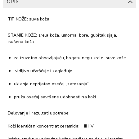
OPIS
TIP KOŽE: suva koža
STANJE KOŽE: zrela koža, umorna, bore, gubitak sjaja,
isušena koža
za izuzetno obnavljajuću, bogatu negu zrele, suve kože
vidljivo učvršćuje i zaglađuje
uklanja neprijatan osećaj „zatezanja“
pruža osećaj savršene udobnosti na koži
Delovanje i rezultati upotrebe:
Koži identičan koncentrat ceramida: I, III i VI