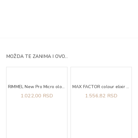
MOŽDA TE ZANIMA I OVO...
RIMMEL New Pro Micro olovka za obrve 004
MAX FACTOR colour elixir lip 10 toasted alm
-on 50 ml
1.022,00 RSD
1.556,82 RSD