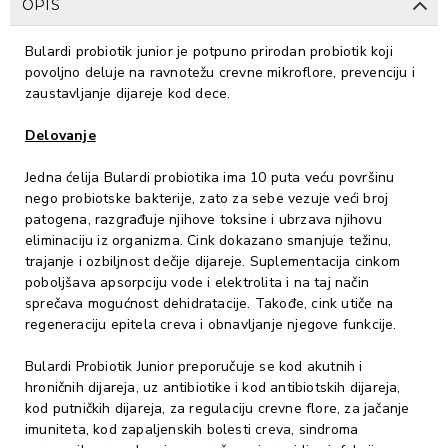
OPIS
Bulardi probiotik junior je potpuno prirodan probiotik koji
povoljno deluje na ravnotežu crevne mikroflore, prevenciju i
zaustavljanje dijareje kod dece.
Delovanje
Jedna ćelija Bulardi probiotika ima 10 puta veću površinu
nego probiotske bakterije, zato za sebe vezuje veći broj
patogena, razgrađuje njihove toksine i ubrzava njihovu
eliminaciju iz organizma. Cink dokazano smanjuje težinu,
trajanje i ozbiljnost dečije dijareje. Suplementacija cinkom
poboljšava apsorpciju vode i elektrolita i na taj način
sprečava mogućnost dehidratacije. Takođe, cink utiče na
regeneraciju epitela creva i obnavljanje njegove funkcije.
Bulardi Probiotik Junior preporučuje se kod akutnih i
hroničnih dijareja, uz antibiotike i kod antibiotskih dijareja,
kod putničkih dijareja, za regulaciju crevne flore, za jačanje
imuniteta, kod zapaljenskih bolesti creva, sindroma