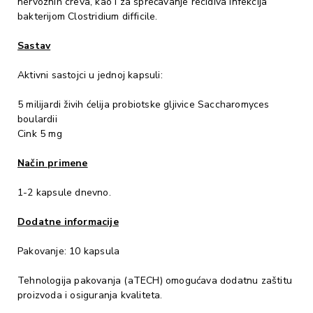
nervoznih creva, kao i za sprečavanje recidiva infekcija
bakterijom Clostridium difficile.
Sastav
Aktivni sastojci u jednoj kapsuli:
5 milijardi živih ćelija probiotske gljivice Saccharomyces
boulardii
Cink 5 mg
Način primene
1-2 kapsule dnevno.
Dodatne informacije
Pakovanje: 10 kapsula
Tehnologija pakovanja (aTECH) omogućava dodatnu zaštitu
proizvoda i osiguranja kvaliteta.