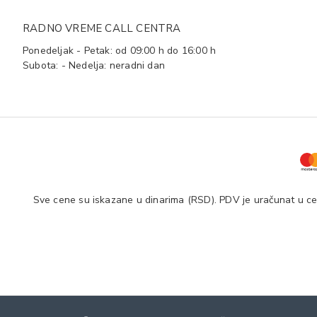
RADNO VREME CALL CENTRA
Ponedeljak - Petak: od 09:00 h do 16:00 h
Subota: - Nedelja: neradni dan
Sve cene su iskazane u dinarima (RSD). PDV je uračunat u cen