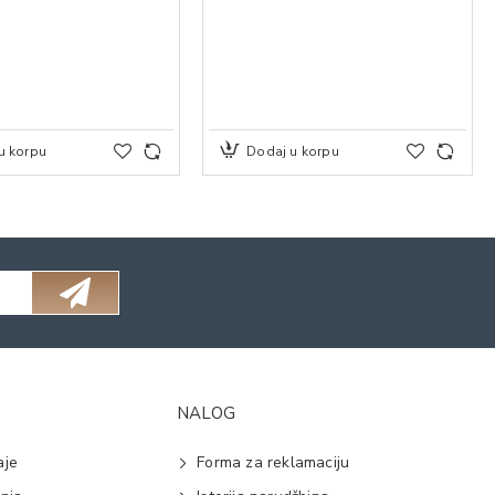
u korpu
Dodaj u korpu
NALOG
aje
Forma za reklamaciju