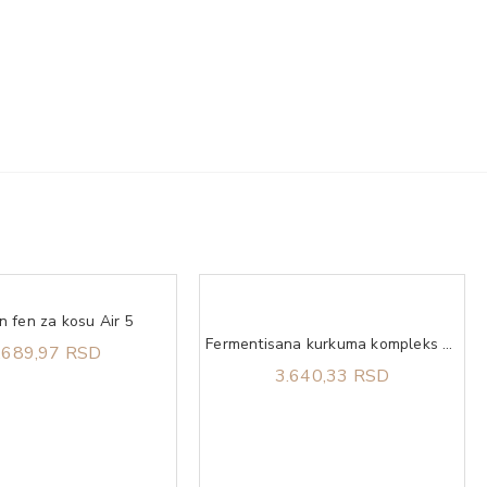
 fen za kosu Air 5
Fermentisana kurkuma kompleks Fermeric™ 50 caps Terranova
.689,97 RSD
3.640,33 RSD