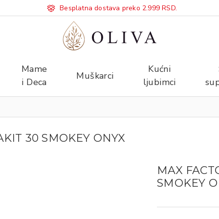
Besplatna dostava preko 2.999 RSD.
Mame
Kućni
Muškarci
i Deca
ljubimci
sup
KIT 30 SMOKEY ONYX
MAX FACT
SMOKEY O