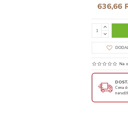
636,66 
DODAJ
Na o
DOSTA
Cena d
narudž