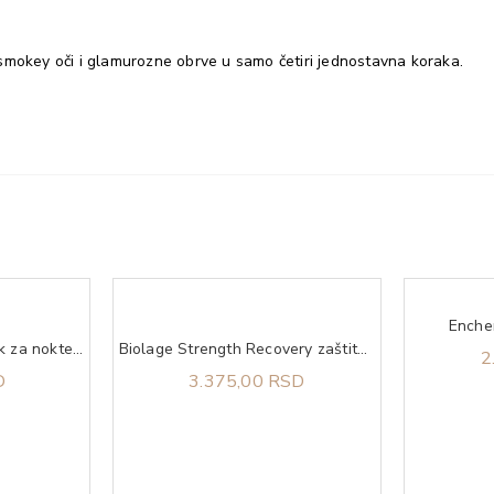
smokey oči i glamurozne obrve u samo četiri jednostavna koraka.
Enchen
DEBORAH Gel Effect lak za nokte 20
Biolage Strength Recovery zaštitni sprej 232 ml
2
D
3.375,00 RSD