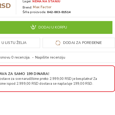
Lager:
NEMA NA STANJU
RSD
Max Factor
Brend:
Šifra proizvoda:
042-003-01514
DODAJ U KORPU
 U LISTU ŽELJA
DODAJ ZA POREĐENJE
snovu 0 recenzija.
-
Napišite recenziju
VA ZA SAMO 199 DINARA!
ostave za sve narudžbine preko 2.999,00 RSD je besplatna! Za
bine ispod 2.999,00 RSD dostava se naplaćuje 199,00 RSD.