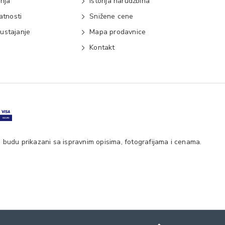
anja
Istorija narudžbina
vatnosti
Snižene cene
ustajanje
Mapa prodavnice
e
Kontakt
 budu prikazani sa ispravnim opisima, fotografijama i cenama.