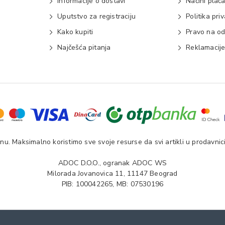
Informacije o dostavi
Načini plać
Uputstvo za registraciju
Politika pri
Kako kupiti
Pravo na od
Najčešća pitanja
Reklamacij
u. Maksimalno koristimo sve svoje resurse da svi artikli u prodavnici
ADOC D.O.O., ogranak ADOC WS
Milorada Jovanovica 11, 11147 Beograd
PIB: 100042265, MB: 07530196