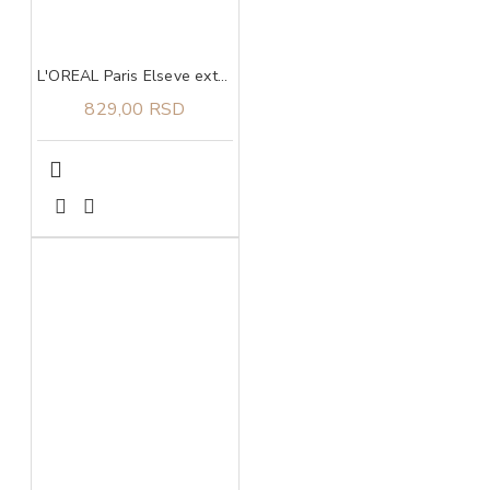
L'OREAL Paris Elseve extraordinary oil coco maska 300 ml
829,00 RSD