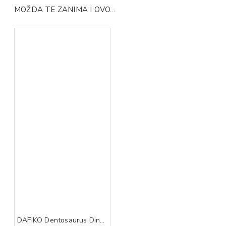
MOŽDA TE ZANIMA I OVO...
DAFIKO Dentosaurus Dino cal 460g