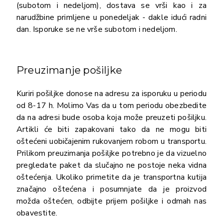
(subotom i nedeljom), dostava se vrši kao i za
narudžbine primljene u ponedeljak - dakle idući radni
dan. Isporuke se ne vrše subotom i nedeljom.
Preuzimanje pošiljke
Kuriri pošiljke donose na adresu za isporuku u periodu
od 8-17 h. Molimo Vas da u tom periodu obezbedite
da na adresi bude osoba koja može preuzeti pošiljku.
Artikli će biti zapakovani tako da ne mogu biti
oštećeni uobičajenim rukovanjem robom u transportu.
Prilikom preuzimanja pošiljke potrebno je da vizuelno
pregledate paket da slučajno ne postoje neka vidna
oštećenja. Ukoliko primetite da je transportna kutija
značajno oštećena i posumnjate da je proizvod
možda oštećen, odbijte prijem pošiljke i odmah nas
obavestite.