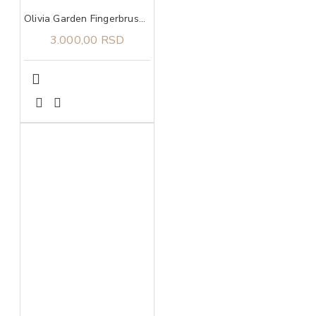
Olivia Garden Fingerbrush Care Iconic Boar&Nylon Hot Pink M
3.000,00 RSD