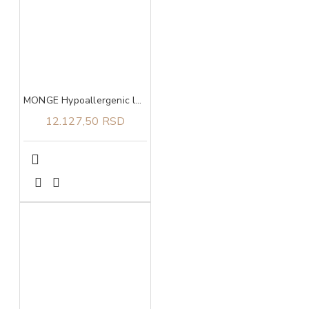
MONGE Hypoallergenic losos I tunjevina za sve rase adult 12kg
12.127,50 RSD