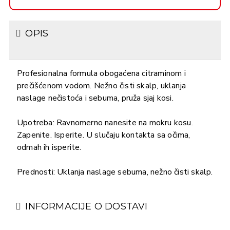
OPIS
Profesionalna formula obogaćena citraminom i
prečišćenom vodom. Nežno čisti skalp, uklanja
naslage nečistoća i sebuma, pruža sjaj kosi.
Upotreba: Ravnomerno nanesite na mokru kosu.
Zapenite. Isperite. U slučaju kontakta sa očima,
odmah ih isperite.
Prednosti: Uklanja naslage sebuma, nežno čisti skalp.
INFORMACIJE O DOSTAVI