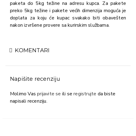
paketa do 5kg težine na adresu kupca. Za pakete
preko 5kg težine i pakete većih dimenzija moguća je
doplata za koju će kupac svakako biti obavešten
nakon izvršene provere sa kurirskim službama.
KOMENTARI
Napišite recenziju
Molimo Vas
prijavite se
ili se
registrujte
da biste
napisali recenziju.