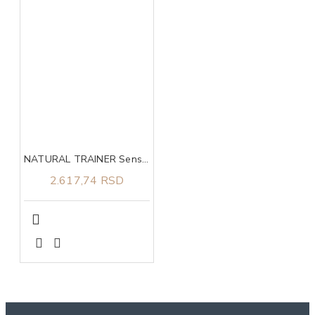
NATURAL TRAINER Sensitive no gluten sa pačetinom za odrasle pse srednjih i velikih rasa 3kg
2.617,74 RSD