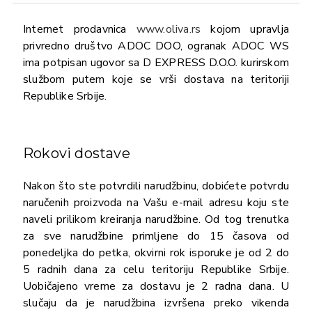
Internet prodavnica
www.oliva.rs
kojom upravlja
privredno društvo ADOC DOO, ogranak ADOC WS
ima potpisan ugovor sa D EXPRESS D.O.O. kurirskom
službom putem koje se vrši dostava na teritoriji
Republike Srbije.
Rokovi dostave
Nakon što ste potvrdili narudžbinu, dobićete potvrdu
naručenih proizvoda na Vašu e-mail adresu koju ste
naveli prilikom kreiranja narudžbine. Od tog trenutka
za sve narudžbine primljene do 15 časova od
ponedeljka do petka, okvirni rok isporuke je od 2 do
5 radnih dana za celu teritoriju Republike Srbije.
Uobičajeno vreme za dostavu je 2 radna dana. U
slučaju da je narudžbina izvršena preko vikenda