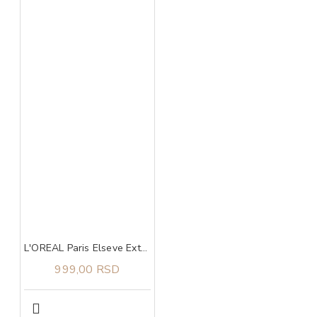
L'OREAL Paris Elseve Extraordinary Ulje za sve tipove kose 100 ml
999,00 RSD