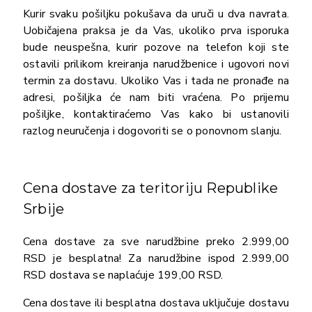
Kurir svaku pošiljku pokušava da uruči u dva navrata.
Uobičajena praksa je da Vas, ukoliko prva isporuka
bude neuspešna, kurir pozove na telefon koji ste
ostavili prilikom kreiranja narudžbenice i ugovori novi
termin za dostavu. Ukoliko Vas i tada ne pronađe na
adresi, pošiljka će nam biti vraćena. Po prijemu
pošiljke, kontaktiraćemo Vas kako bi ustanovili
razlog neuručenja i dogovoriti se o ponovnom slanju.
Cena dostave za teritoriju Republike
Srbije
Cena dostave za sve narudžbine preko 2.999,00
RSD je besplatna! Za narudžbine ispod 2.999,00
RSD dostava se naplaćuje 199,00 RSD.
Cena dostave ili besplatna dostava uključuje dostavu