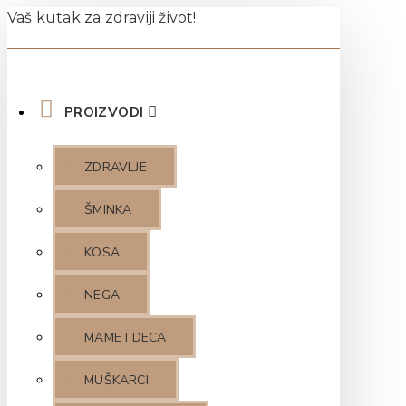
Vaš kutak za zdraviji život!
PROIZVODI
ZDRAVLJE
ŠMINKA
KOSA
NEGA
MAME I DECA
MUŠKARCI