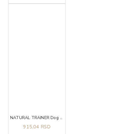
NATURAL TRAINER Dog sa piletinom i pirinčem za odrasle pse malih rasa 800g
915,04 RSD